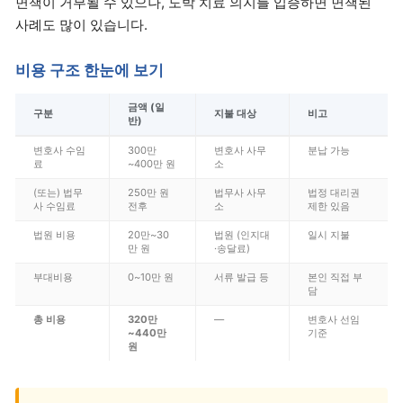
면책이 거부될 수 있으나, 도박 치료 의지를 입증하면 면책된
사례도 많이 있습니다.
비용 구조 한눈에 보기
금액 (일
구분
지불 대상
비고
반)
변호사 수임
300만
변호사 사무
분납 가능
료
~400만 원
소
(또는) 법무
250만 원
법무사 사무
법정 대리권
사 수임료
전후
소
제한 있음
법원 비용
20만~30
법원 (인지대
일시 지불
만 원
·송달료)
부대비용
0~10만 원
서류 발급 등
본인 직접 부
담
총 비용
320만
—
변호사 선임
~440만
기준
원