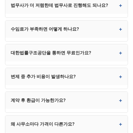
+
법무사가 더 저렴한데 법무사로 진행해도 되나요?
거의 모든 사무소가 지원하며, 12개월·24개월 무이자도
일부 사무소가 지원합니다.
채권자가 적고 사건이 단순하면 법무사도 가능하지만,
+
수임료가 부족하면 어떻게 하나요?
법무사는 법정 대리권에 제한이 있어 채권자 이의 발생
시 변호사를 추가 선임해야 할 수 있어, 결과적으로
변호사가 더 효율적인 경우가 많습니다. 50만~150만 원
분납, 카드 무이자 할부, 가족 지원, 대한법률구조공단
+
대한법률구조공단을 통하면 무료인가요?
차이가 3년 절차에서 본질적 차이는 아닙니다.
(저소득층) 등을 우선 검토하시기 바랍니다. 신청 직전
카드론이나 새 대출은 사해행위 의심을 받을 수 있어
매우 위험합니다.
저소득층 자격을 충족하면 매우 저렴하거나 무료로
+
변제 중 추가 비용이 발생하나요?
진행할 수 있습니다. 자격은 132로 문의하시면 정확히
안내받을 수 있습니다. 다만 사건 배정에 시간이 걸릴 수
있어 긴급한 사건은 사설 사무소가 빠를 수 있습니다.
사후 관리 범위에 따라 다릅니다. 변제계획 변경 신청,
+
계약 후 환급이 가능한가요?
면책 신청 등이 사후 관리에 포함된 사무소는 추가 비용
없이 처리되며, 별도인 사무소는 30만~100만 원 추가
비용이 발생할 수 있습니다. 계약 시 확인이 매우
진행 단계에 따라 환급 비율이 달라집니다. 착수 전
+
왜 사무소마다 가격이 다른가요?
중요합니다.
100%, 서류 작성 단계 50~70%, 신청 후 30~50%,