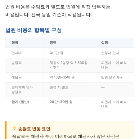
법원 비용은 수임료와 별도로 법원에 직접 납부하는
비용입니다. 전국 동일 기준이 적용됩니다.
법원 비용의 항목별 구성
항목
금액
설명
인지대
약 1만 원
신청서 인지
송달료
채권자 1명당 약 5,500원
채권자 수에 따라
× 횟수
변동
예납금
약 10만~15만 원
법원 운영비용
변제계획 인가
변경 시 별도
—
송달료
합계 (일반)
20만~30만 원
채권자 수에 따라
변동
송달료 변동 요인
송달료는 채권자 수에 비례하므로 채권자가 많은 사건은