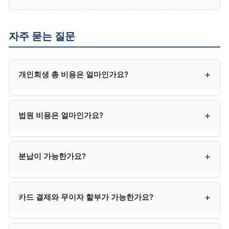
자주 묻는 질문
+
개인회생 총 비용은 얼마인가요?
변호사 선임 시 총 320만~430만 원 수준입니다. 수임료
+
법원 비용은 얼마인가요?
(300만~400만 원)와 법원 비용(20만~30만 원)이
합쳐진 금액이며, 사건 복잡성과 지역에 따라 차이가
있습니다.
20만~30만 원 수준입니다. 인지대, 송달료, 예납금이
+
분납이 가능한가요?
포함되며, 송달료는 채권자 수에 따라 변동됩니다. 사용
후 잔액은 환급됩니다.
네. 대부분 사무소에서 3~6회 분납이 가능합니다. 회차별
+
카드 결제와 무이자 할부가 가능한가요?
금액과 시점은 사무소와 협의 가능합니다.
대부분 사무소에서 가능합니다. 3개월·6개월 무이자는