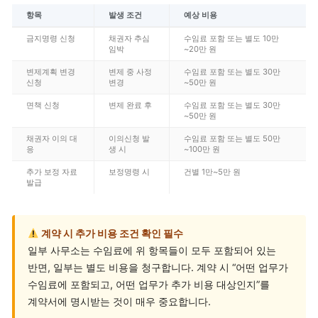
항목
발생 조건
예상 비용
금지명령 신청
채권자 추심
수임료 포함 또는 별도 10만
임박
~20만 원
변제계획 변경
변제 중 사정
수임료 포함 또는 별도 30만
신청
변경
~50만 원
면책 신청
변제 완료 후
수임료 포함 또는 별도 30만
~50만 원
채권자 이의 대
이의신청 발
수임료 포함 또는 별도 50만
응
생 시
~100만 원
추가 보정 자료
보정명령 시
건별 1만~5만 원
발급
계약 시 추가 비용 조건 확인 필수
일부 사무소는 수임료에 위 항목들이 모두 포함되어 있는
반면, 일부는 별도 비용을 청구합니다. 계약 시 “어떤 업무가
수임료에 포함되고, 어떤 업무가 추가 비용 대상인지”를
계약서에 명시받는 것이 매우 중요합니다.