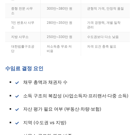
중형 전문 사무
300만~380만 원
균형적 가격, 안정적 품질
소
1인 변호사 사무
280만~350만 원
가격 경쟁력, 개별 밀착
소
관리
지방 사무소
250만~330만 원
수도권보다 다소 낮음
대한법률구조공
저소득층 무료·저
자격 요건 충족 필요
단
비용
수임료 결정 요인
채무 총액과 채권자 수
소득 구조의 복잡성 (사업소득자·프리랜서·다중 소득)
자산 평가 필요 여부 (부동산·차량·보험)
지역 (수도권 vs 지방)