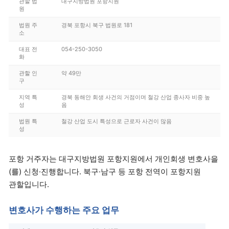
관할 법
대구지방법원 포항지원
원
법원 주
경북 포항시 북구 법원로 181
소
대표 전
054-250-3050
화
관할 인
약 49만
구
지역 특
경북 동해안 회생 사건의 거점이며 철강 산업 종사자 비중 높
성
음
법원 특
철강 산업 도시 특성으로 근로자 사건이 많음
성
포항 거주자는 대구지방법원 포항지원에서 개인회생 변호사을
(를) 신청·진행합니다. 북구·남구 등 포항 전역이 포항지원
관할입니다.
변호사가 수행하는 주요 업무