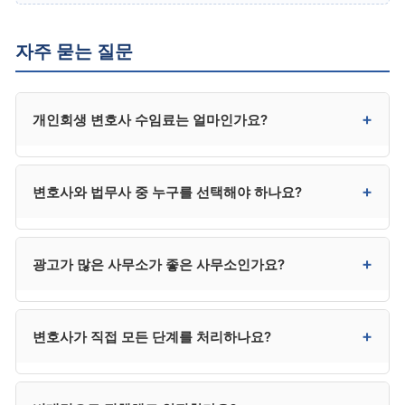
자주 묻는 질문
+
개인회생 변호사 수임료는 얼마인가요?
일반적으로 300만~400만 원대입니다. 사건 복잡성,
+
변호사와 법무사 중 누구를 선택해야 하나요?
지역, 사무소 규모에 따라 차이가 있으며, 수도권은
상한에 가깝고 지방은 다소 낮은 편입니다. 법무사는
250만 원 전후로 다소 낮지만 법정 대리권에 제한이 있어
채권자가 적고 사건이 단순하면 법무사도 가능하지만,
+
광고가 많은 사무소가 좋은 사무소인가요?
분쟁 시 한계가 있습니다.
채권자 이의가 예상되거나 복잡한 사건은 변호사가
안전합니다. 법무사는 비용이 낮지만 법정 대리권에
제한이 있어 분쟁 발생 시 변호사를 추가 선임해야 할 수
반드시 그렇지는 않습니다. 광고비가 수임료에
+
변호사가 직접 모든 단계를 처리하나요?
있어, 결과적으로 변호사가 더 효율적인 경우가
반영되거나, 사건이 과다해 개별 관리가 약해질 수
많습니다.
있습니다. 광고는 1차 후보군 선정에만 활용하고, 최종
선택은 직접 상담을 통해 결정하시는 것이 좋습니다.
대부분 사무소는 변호사와 사무직원이 분업하는 구조로