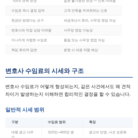
“100% 면책 보장”
실현 불가능한 보장 — 신뢰 어려움
수임료 즉시 결정 압박
고객 안목을 두려워하는 신호
현금만 받겠다는 요구
세금계산서 회피, 사무장 영업 의심
변호사와 직접 상담 어려움
사무장 영업 가능성
지나치게 저렴한 수임료
품질 또는 사무장 영업 의심
책임 회피적 답변
분쟁 시 대응 약함 예상
변호사 수임료의 시세와 구조
변호사 수임료가 어떻게 형성되는지, 같은 사건에서도 왜 견적
차이가 발생하는지 이해하면 합리적인 결정을 할 수 있습니다.
일반적 시세 범위
구분
수임료 범위
특징
대형 광고 사무
320만~400만 원
광고비 반영, 사건 표준화
소