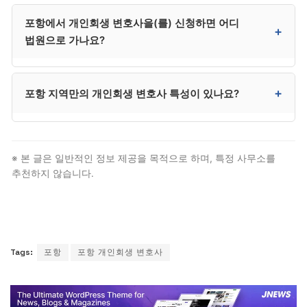
배정에 시간이 걸리는 경우가 있어 긴급한 사건은 사설
사무소마다 다릅니다. 일반적으로 변제계획 변경 신청,
포항에서 개인회생 변호사을(를) 신청하면 어디
사무소가 빠를 수 있습니다.
면책 신청, 면책 후 추심 대응 등이 사후 관리에 포함될 수
+
법원으로 가나요?
있습니다. 계약 시 사후 관리 범위와 별도 비용 조건을
명확히 확인하시는 것이 매우 중요합니다.
포항은 대구지방법원 포항지원에서 신청합니다. 북구·
+
포항 지역만의 개인회생 변호사 특성이 있나요?
남구 등 포항 전역이 포항지원 관할입니다. 다만 대부분
절차는 대리인이 처리하므로 본인이 법원에 출석할 일은
거의 없습니다.
경북 동해안 회생 사건의 거점이며 철강 산업 종사자
비중 높음. 철강 산업 도시 특성으로 근로자 사건이 많음.
※ 본 글은 일반적인 정보 제공을 목적으로 하며, 특정 사무소를
다만 법적 자격 요건과 절차 자체는 전국 동일하므로,
추천하지 않습니다.
포항 거주자도 일반 개인회생 변호사 절차를 그대로
따릅니다.
Tags:
포항
포항 개인회생 변호사