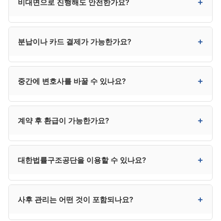
+
비대면으로 진행해도 안전한가요?
운영됩니다. 변호사가 사건 수임 결정, 변제계획안 최종
검토, 채권자 이의 대응 등 중요 결정을 책임지고, 일상
서류 작업은 사무직원이 진행하는 것이 일반적입니다.
네. 최근 비대면(전화·화상·카카오톡) 진행이 보편화되어
+
분납이나 카드 결제가 가능한가요?
계약서에 담당 변호사 명의가 명확하고 중요 단계에서
안전하게 처리할 수 있습니다. 다른 지역의 평판 좋은
변호사가 직접 관여하는지가 핵심입니다.
사무소도 검토 가능해 선택의 폭이 넓어진다는 장점이
있습니다.
대부분 사무소에서 가능합니다. 3~6회 분납이
+
중간에 변호사를 바꿀 수 있나요?
일반적이며, 카드 무이자 할부도 3·6·12개월 등으로
지원하는 곳이 많습니다. 다만 신청 직전 카드론·대출로
수임료를 마련하는 것은 사해행위 의심을 받을 수 있어
가능하지만 추가 비용과 환급 분쟁이 발생할 수
+
계약 후 환급이 가능한가요?
위험합니다.
있습니다. 처음 계약 시 신중하게 선택하시는 것이 가장
효율적입니다.
진행 단계에 따라 환급 비율이 달라집니다. 착수 전
+
대한법률구조공단을 이용할 수 있나요?
100%, 서류 작성 단계 50~70%, 신청 후 30~50%,
개시결정 후 거의 환급 불가가 일반적 패턴입니다.
계약서의 환급 규정을 사전 확인하시기 바랍니다.
소득과 재산이 일정 기준 이하인 저소득층은 매우
+
사후 관리는 어떤 것이 포함되나요?
저렴하거나 무료로 진행할 수 있습니다. 자격 요건은
132로 직접 문의하시는 것이 정확합니다. 다만 사건