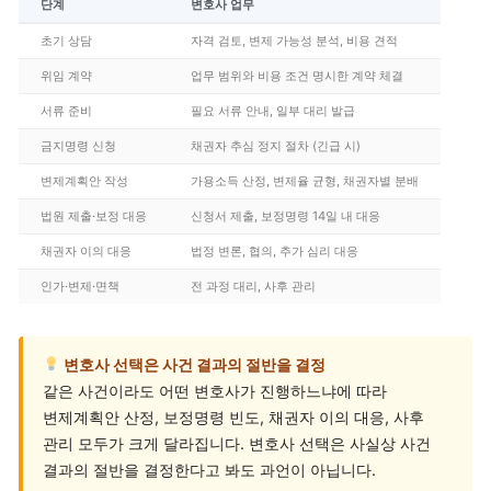
단계
변호사 업무
초기 상담
자격 검토, 변제 가능성 분석, 비용 견적
위임 계약
업무 범위와 비용 조건 명시한 계약 체결
서류 준비
필요 서류 안내, 일부 대리 발급
금지명령 신청
채권자 추심 정지 절차 (긴급 시)
변제계획안 작성
가용소득 산정, 변제율 균형, 채권자별 분배
법원 제출·보정 대응
신청서 제출, 보정명령 14일 내 대응
채권자 이의 대응
법정 변론, 협의, 추가 심리 대응
인가·변제·면책
전 과정 대리, 사후 관리
변호사 선택은 사건 결과의 절반을 결정
같은 사건이라도 어떤 변호사가 진행하느냐에 따라
변제계획안 산정, 보정명령 빈도, 채권자 이의 대응, 사후
관리 모두가 크게 달라집니다. 변호사 선택은 사실상 사건
결과의 절반을 결정한다고 봐도 과언이 아닙니다.