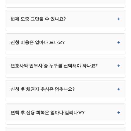
채무의 보증인이라면 보증인의 채무 책임은 그대로
남습니다.
원칙적으로 제한되며, 일정 금액 이상은 법원 허가가
+
변제 도중 그만둘 수 있나요?
필요합니다. 무허가 신규 채무는 변제계획 위반이 되어
인가 취소 또는 면책 거부 사유가 될 수 있습니다.
자진 취하가 가능하지만 이미 지출한 비용과 시간은
+
신청 비용은 얼마나 드나요?
회수되지 않으며, 채권자 추심이 재개됩니다. 사정
변경이 있다면 그만두기보다 변제계획 변경 신청을 우선
검토하시는 것이 안전합니다.
변호사 수임료 300만~400만 원, 법원 비용 20만~30만
+
변호사와 법무사 중 누구를 선택해야 하나요?
원으로 총 320만~430만 원 수준입니다. 법무사는 다소
낮은 250만 원 전후이지만 법정 대리권 제한이 있습니다.
분납이 가능한 사무소가 대부분입니다.
채권자가 적고 사건이 단순하면 법무사도 가능하지만,
+
신청 후 채권자 추심은 멈추나요?
채권자 이의가 예상되거나 복잡한 사건은 변호사가
안전합니다. 법무사는 비용이 낮지만 법정 대리권에
제한이 있어 분쟁 발생 시 변호사를 추가 선임해야 할 수
금지명령이 발령되거나 개시결정이 내려지면 추심이
+
면책 후 신용 회복은 얼마나 걸리나요?
있어, 결과적으로 변호사가 더 효율적인 경우가
정지됩니다. 추심이 임박한 경우 신청과 동시에
많습니다.
금지명령을 함께 신청하시는 것이 안전합니다.
신용정보 등재는 면책 후 5년에 종료됩니다. 다만 등재