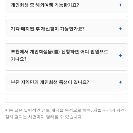
+
개인회생 중 해외여행 가능한가요?
기간 중에도 단계적 신용 회복이 가능하며, 본인의 거래
관리에 따라 회복 속도가 크게 달라집니다.
네. 원칙적으로 자유롭게 가능합니다. 출국 금지는 별도
+
기각·폐지된 후 재신청이 가능한가요?
사유가 있어야 발령되며, 개인회생 신청 자체로 자동
발령되지 않습니다.
가능합니다. 기각된 경우 사유 보완 후 재신청 가능하며,
부천에서 개인회생을(를) 신청하면 어디 법원으로
폐지된 경우 사정 변경 입증을 통해 재신청합니다. 다만
+
가나요?
변제 능력이 회복되지 않은 상태로 재신청하면 다시
폐지될 위험이 있어, 개인파산도 함께 검토하시는 것이
안전합니다.
부천은 인천지방법원 부천지원에서 신청합니다. 원미·
+
부천 지역만의 개인회생 특성이 있나요?
소사·오정 등 부천 전역이 부천지원 관할입니다. 다만
대부분 절차는 대리인이 처리하므로 본인이 법원에
출석할 일은 거의 없습니다.
수도권 서부 거주 도시로 중소상공인 사건이 많음.
수도권 서부 거주자 사건 처리, 김포·시흥 일부도 관할.
※ 본 글은 일반적인 정보 제공을 목적으로 하며, 개별 사건의 자격·
다만 법적 자격 요건과 절차 자체는 전국 동일하므로,
절차·결과는 사건마다 달라질 수 있습니다.
부천 거주자도 일반 개인회생 절차를 그대로 따릅니다.