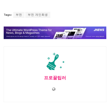
Tags:
부천
부천 개인회생
프로꿀팁러