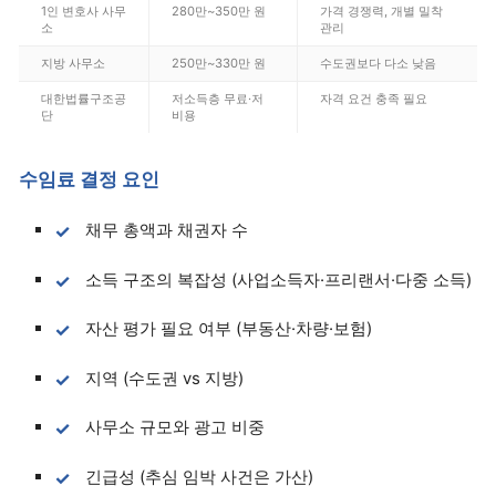
1인 변호사 사무
280만~350만 원
가격 경쟁력, 개별 밀착
소
관리
지방 사무소
250만~330만 원
수도권보다 다소 낮음
대한법률구조공
저소득층 무료·저
자격 요건 충족 필요
단
비용
수임료 결정 요인
채무 총액과 채권자 수
소득 구조의 복잡성 (사업소득자·프리랜서·다중 소득)
자산 평가 필요 여부 (부동산·차량·보험)
지역 (수도권 vs 지방)
사무소 규모와 광고 비중
긴급성 (추심 임박 사건은 가산)