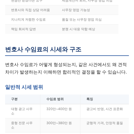
현금만 받겠다는 요구
세금계산서 회피, 사무장 영업 의심
변호사와 직접 상담 어려움
사무장 영업 가능성
지나치게 저렴한 수임료
품질 또는 사무장 영업 의심
책임 회피적 답변
분쟁 시 대응 약함 예상
변호사 수임료의 시세와 구조
변호사 수임료가 어떻게 형성되는지, 같은 사건에서도 왜 견적
차이가 발생하는지 이해하면 합리적인 결정을 할 수 있습니다.
일반적 시세 범위
구분
수임료 범위
특징
대형 광고 사무
320만~400만 원
광고비 반영, 사건 표준화
소
중형 전문 사무
300만~380만 원
균형적 가격, 안정적 품질
소