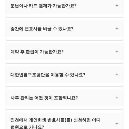
네. 최근 비대면(전화·화상·카카오톡) 진행이 보편화되어
+
분납이나 카드 결제가 가능한가요?
계약서에 담당 변호사 명의가 명확하고 중요 단계에서
안전하게 처리할 수 있습니다. 다른 지역의 평판 좋은
변호사가 직접 관여하는지가 핵심입니다.
사무소도 검토 가능해 선택의 폭이 넓어진다는 장점이
있습니다.
대부분 사무소에서 가능합니다. 3~6회 분납이
+
중간에 변호사를 바꿀 수 있나요?
일반적이며, 카드 무이자 할부도 3·6·12개월 등으로
지원하는 곳이 많습니다. 다만 신청 직전 카드론·대출로
수임료를 마련하는 것은 사해행위 의심을 받을 수 있어
가능하지만 추가 비용과 환급 분쟁이 발생할 수
+
계약 후 환급이 가능한가요?
위험합니다.
있습니다. 처음 계약 시 신중하게 선택하시는 것이 가장
효율적입니다.
진행 단계에 따라 환급 비율이 달라집니다. 착수 전
+
대한법률구조공단을 이용할 수 있나요?
100%, 서류 작성 단계 50~70%, 신청 후 30~50%,
개시결정 후 거의 환급 불가가 일반적 패턴입니다.
계약서의 환급 규정을 사전 확인하시기 바랍니다.
소득과 재산이 일정 기준 이하인 저소득층은 매우
+
사후 관리는 어떤 것이 포함되나요?
저렴하거나 무료로 진행할 수 있습니다. 자격 요건은
132로 직접 문의하시는 것이 정확합니다. 다만 사건
배정에 시간이 걸리는 경우가 있어 긴급한 사건은 사설
사무소마다 다릅니다. 일반적으로 변제계획 변경 신청,
인천에서 개인회생 변호사을(를) 신청하면 어디
사무소가 빠를 수 있습니다.
면책 신청, 면책 후 추심 대응 등이 사후 관리에 포함될 수
+
법원으로 가나요?