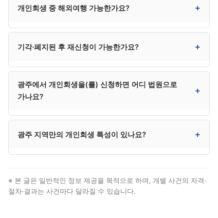
+
개인회생 중 해외여행 가능한가요?
기간 중에도 단계적 신용 회복이 가능하며, 본인의 거래
관리에 따라 회복 속도가 크게 달라집니다.
네. 원칙적으로 자유롭게 가능합니다. 출국 금지는 별도
+
기각·폐지된 후 재신청이 가능한가요?
사유가 있어야 발령되며, 개인회생 신청 자체로 자동
발령되지 않습니다.
가능합니다. 기각된 경우 사유 보완 후 재신청 가능하며,
광주에서 개인회생을(를) 신청하면 어디 법원으로
폐지된 경우 사정 변경 입증을 통해 재신청합니다. 다만
+
가나요?
변제 능력이 회복되지 않은 상태로 재신청하면 다시
폐지될 위험이 있어, 개인파산도 함께 검토하시는 것이
안전합니다.
광주은 광주지방법원 회생부에서 신청합니다. 동구·서구·
+
광주 지역만의 개인회생 특성이 있나요?
남구·북구·광산구 등 광주 전역이 광주지방법원
관할입니다. 다만 대부분 절차는 대리인이 처리하므로
본인이 법원에 출석할 일은 거의 없습니다.
호남권 회생 사건의 중심 지역. 호남권 회생 거점
법원으로 전남 일부 지역까지 관할. 다만 법적 자격
※ 본 글은 일반적인 정보 제공을 목적으로 하며, 개별 사건의 자격·
요건과 절차 자체는 전국 동일하므로, 광주 거주자도
절차·결과는 사건마다 달라질 수 있습니다.
일반 개인회생 절차를 그대로 따릅니다.