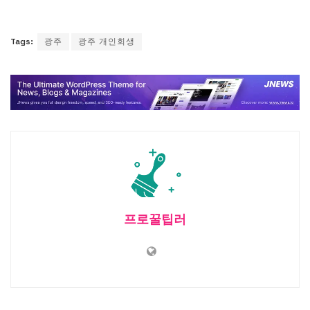
Tags:
광주
광주 개인회생
프로꿀팁러