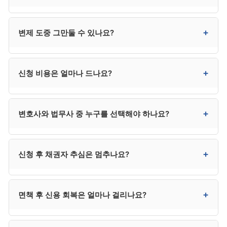
채무의 보증인이라면 보증인의 채무 책임은 그대로
남습니다.
원칙적으로 제한되며, 일정 금액 이상은 법원 허가가
+
변제 도중 그만둘 수 있나요?
필요합니다. 무허가 신규 채무는 변제계획 위반이 되어
인가 취소 또는 면책 거부 사유가 될 수 있습니다.
자진 취하가 가능하지만 이미 지출한 비용과 시간은
+
신청 비용은 얼마나 드나요?
회수되지 않으며, 채권자 추심이 재개됩니다. 사정
변경이 있다면 그만두기보다 변제계획 변경 신청을 우선
검토하시는 것이 안전합니다.
변호사 수임료 300만~400만 원, 법원 비용 20만~30만
+
변호사와 법무사 중 누구를 선택해야 하나요?
원으로 총 320만~430만 원 수준입니다. 법무사는 다소
낮은 250만 원 전후이지만 법정 대리권 제한이 있습니다.
분납이 가능한 사무소가 대부분입니다.
채권자가 적고 사건이 단순하면 법무사도 가능하지만,
+
신청 후 채권자 추심은 멈추나요?
채권자 이의가 예상되거나 복잡한 사건은 변호사가
안전합니다. 법무사는 비용이 낮지만 법정 대리권에
제한이 있어 분쟁 발생 시 변호사를 추가 선임해야 할 수
금지명령이 발령되거나 개시결정이 내려지면 추심이
+
면책 후 신용 회복은 얼마나 걸리나요?
있어, 결과적으로 변호사가 더 효율적인 경우가
정지됩니다. 추심이 임박한 경우 신청과 동시에
많습니다.
금지명령을 함께 신청하시는 것이 안전합니다.
신용정보 등재는 면책 후 5년에 종료됩니다. 다만 등재