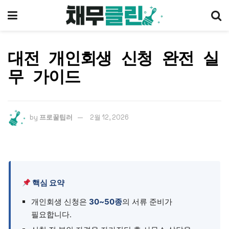
대전 개인회생 신청 완전 실
무 가이드
by
프로꿀팁러
2월 12, 2026
핵심 요약
개인회생 신청은
30~50종
의 서류 준비가
필요합니다.