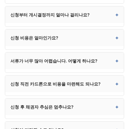
법적으로 가능합니다. 다만 서류 준비와 변제계획안
+
신청부터 개시결정까지 얼마나 걸리나요?
작성이 매우 복잡해 대부분 대리인을 선임합니다. 사건이
매우 단순한 경우에만 직접 신청을 고려해볼 수
있습니다.
일반적으로 1~3개월입니다. 보정명령이 많거나 사건이
+
신청 비용은 얼마인가요?
복잡하면 4개월 이상 걸릴 수도 있습니다.
변호사 수임료 300만~400만 원, 법원 비용 20만~30만
+
서류가 너무 많아 어렵습니다. 어떻게 하나요?
원으로 총 320만~430만 원 수준입니다. 법무사는
250만 원 전후이지만 법정 대리권에 제한이 있어 분쟁 시
추가 선임이 필요할 수 있습니다.
대리인 선임 시 사무소가 서류 목록을 카테고리별로
+
신청 직전 카드론으로 비용을 마련해도 되나요?
안내하고 일부는 대리 발급해줍니다. 본인은 신분증·통장
거래내역·급여명세서 등 본인 발급이 필수인 자료를
준비하면 됩니다.
매우 위험합니다. 사해행위·변제 의사 부족으로 의심받을
+
신청 후 채권자 추심은 멈추나요?
수 있어 면책에 영향을 줍니다. 사무소 분납, 카드 무이자
할부, 가족 지원 등을 우선 검토하시기 바랍니다.
금지명령이 발령되거나 개시결정이 내려지면 추심이