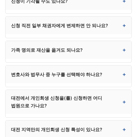
+
신청이 기각될 수도 있나요?
정지됩니다. 추심이 임박한 경우 신청과 동시에
금지명령을 함께 신청하시는 것이 안전합니다.
있습니다. 자격 미달, 서류 미흡, 변제계획안 부적정, 채무
+
신청 직전 일부 채권자에게 변제하면 안 되나요?
발생 사유 부적절 등이 기각 사유입니다. 사유를 보완해
재신청은 가능합니다.
안 됩니다. 편파변제로 의심받아 면책 거부 사유가 될 수
+
가족 명의로 재산을 옮겨도 되나요?
있습니다. 신청 직전에는 모든 채권자에 대한 변제를
중단하시는 것이 안전합니다.
절대 안 됩니다. 재산 은닉으로 면책 거부 사유가 되며,
+
변호사와 법무사 중 누구를 선택해야 하나요?
사해행위 취소 대상이 될 수도 있습니다. 가족에게
부담을 전가하는 결과도 됩니다.
채권자가 적고 사건이 단순하면 법무사도 가능하지만,
대전에서 개인회생 신청을(를) 신청하면 어디
채권자 이의가 예상되거나 복잡한 사건은 변호사가
+
법원으로 가나요?
안전합니다. 법무사는 비용이 낮지만 법정 대리권에
제한이 있어 분쟁 시 변호사를 추가 선임해야 할 수 있어,
결과적으로 변호사가 더 효율적인 경우가 많습니다.
대전은 대전지방법원 회생부에서 신청합니다. 둔산·유성·
+
대전 지역만의 개인회생 신청 특성이 있나요?
중구·동구 등 대전 전역이 대전지방법원 관할입니다.