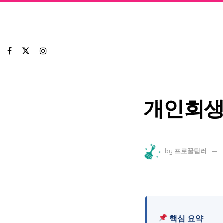
개인회생
by
프로꿀팁러
핵심 요약