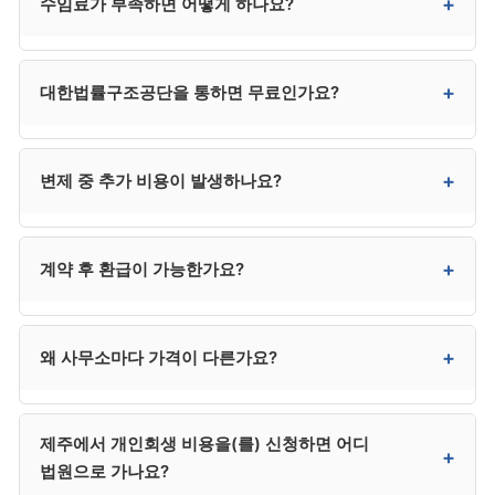
+
수임료가 부족하면 어떻게 하나요?
법무사는 법정 대리권에 제한이 있어 채권자 이의 발생
시 변호사를 추가 선임해야 할 수 있어, 결과적으로
변호사가 더 효율적인 경우가 많습니다. 50만~150만 원
분납, 카드 무이자 할부, 가족 지원, 대한법률구조공단
+
대한법률구조공단을 통하면 무료인가요?
차이가 3년 절차에서 본질적 차이는 아닙니다.
(저소득층) 등을 우선 검토하시기 바랍니다. 신청 직전
카드론이나 새 대출은 사해행위 의심을 받을 수 있어
매우 위험합니다.
저소득층 자격을 충족하면 매우 저렴하거나 무료로
+
변제 중 추가 비용이 발생하나요?
진행할 수 있습니다. 자격은 132로 문의하시면 정확히
안내받을 수 있습니다. 다만 사건 배정에 시간이 걸릴 수
있어 긴급한 사건은 사설 사무소가 빠를 수 있습니다.
사후 관리 범위에 따라 다릅니다. 변제계획 변경 신청,
+
계약 후 환급이 가능한가요?
면책 신청 등이 사후 관리에 포함된 사무소는 추가 비용
없이 처리되며, 별도인 사무소는 30만~100만 원 추가
비용이 발생할 수 있습니다. 계약 시 확인이 매우
진행 단계에 따라 환급 비율이 달라집니다. 착수 전
+
왜 사무소마다 가격이 다른가요?
중요합니다.
100%, 서류 작성 단계 50~70%, 신청 후 30~50%,
개시결정 후 거의 환급 불가가 일반적입니다.
사건 복잡성, 사무소 규모, 광고 비중, 지역, 사후 관리
제주에서 개인회생 비용을(를) 신청하면 어디
범위 등이 가격에 영향을 줍니다. 같은 사건이라도
+
법원으로 가나요?
사무소마다 견적이 다를 수 있으므로 2~3곳 비교가