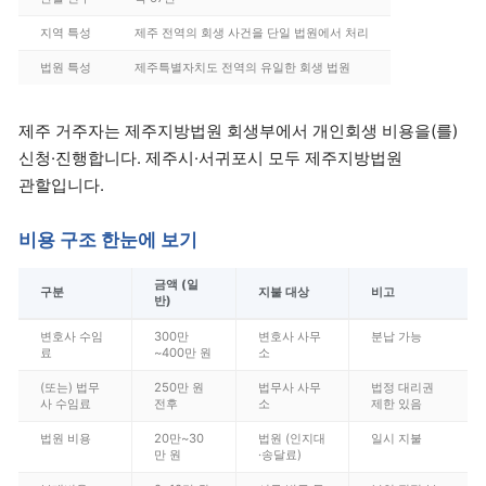
지역 특성
제주 전역의 회생 사건을 단일 법원에서 처리
법원 특성
제주특별자치도 전역의 유일한 회생 법원
제주 거주자는 제주지방법원 회생부에서 개인회생 비용을(를)
신청·진행합니다. 제주시·서귀포시 모두 제주지방법원
관할입니다.
비용 구조 한눈에 보기
금액 (일
구분
지불 대상
비고
반)
변호사 수임
300만
변호사 사무
분납 가능
료
~400만 원
소
(또는) 법무
250만 원
법무사 사무
법정 대리권
사 수임료
전후
소
제한 있음
법원 비용
20만~30
법원 (인지대
일시 지불
만 원
·송달료)