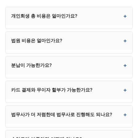
+
개인회생 총 비용은 얼마인가요?
변호사 선임 시 총 320만~430만 원 수준입니다. 수임료
+
법원 비용은 얼마인가요?
(300만~400만 원)와 법원 비용(20만~30만 원)이
합쳐진 금액이며, 사건 복잡성과 지역에 따라 차이가
있습니다.
20만~30만 원 수준입니다. 인지대, 송달료, 예납금이
+
분납이 가능한가요?
포함되며, 송달료는 채권자 수에 따라 변동됩니다. 사용
후 잔액은 환급됩니다.
네. 대부분 사무소에서 3~6회 분납이 가능합니다. 회차별
+
카드 결제와 무이자 할부가 가능한가요?
금액과 시점은 사무소와 협의 가능합니다.
대부분 사무소에서 가능합니다. 3개월·6개월 무이자는
+
법무사가 더 저렴한데 법무사로 진행해도 되나요?
거의 모든 사무소가 지원하며, 12개월·24개월 무이자도
일부 사무소가 지원합니다.
채권자가 적고 사건이 단순하면 법무사도 가능하지만,