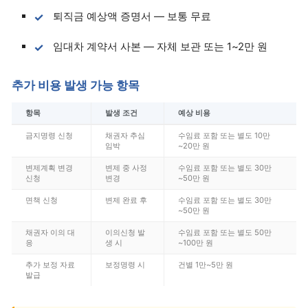
퇴직금 예상액 증명서 — 보통 무료
임대차 계약서 사본 — 자체 보관 또는 1~2만 원
추가 비용 발생 가능 항목
항목
발생 조건
예상 비용
금지명령 신청
채권자 추심
수임료 포함 또는 별도 10만
임박
~20만 원
변제계획 변경
변제 중 사정
수임료 포함 또는 별도 30만
신청
변경
~50만 원
면책 신청
변제 완료 후
수임료 포함 또는 별도 30만
~50만 원
채권자 이의 대
이의신청 발
수임료 포함 또는 별도 50만
응
생 시
~100만 원
추가 보정 자료
보정명령 시
건별 1만~5만 원
발급