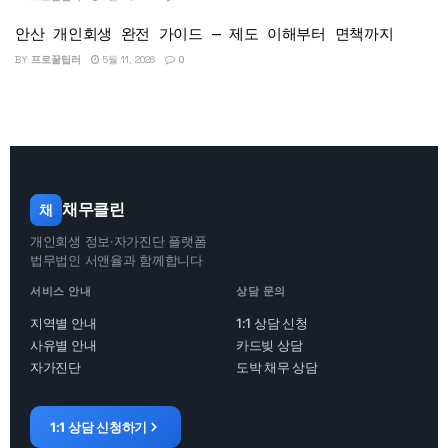
안산 개인회생 완전 가이드 — 제도 이해부터 면책까지
BY
프로꿀팁러
5월 11, 2026
0
채무클린
채
개인회생 정보·자가진단 플랫폼
법무법인 서앤율과 함께합니다
서비스 안내
상담 문의
지역별 안내
1:1 상담 신청
사유별 안내
카드빚 상담
자가진단
도박 채무 상담
1:1 상담 신청하기