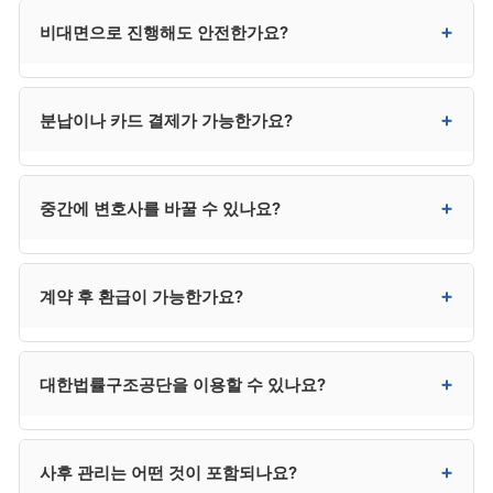
선택은 직접 상담을 통해 결정하시는 것이 좋습니다.
대부분 사무소는 변호사와 사무직원이 분업하는 구조로
+
비대면으로 진행해도 안전한가요?
운영됩니다. 변호사가 사건 수임 결정, 변제계획안 최종
검토, 채권자 이의 대응 등 중요 결정을 책임지고, 일상
서류 작업은 사무직원이 진행하는 것이 일반적입니다.
네. 최근 비대면(전화·화상·카카오톡) 진행이 보편화되어
+
분납이나 카드 결제가 가능한가요?
계약서에 담당 변호사 명의가 명확하고 중요 단계에서
안전하게 처리할 수 있습니다. 다른 지역의 평판 좋은
변호사가 직접 관여하는지가 핵심입니다.
사무소도 검토 가능해 선택의 폭이 넓어진다는 장점이
있습니다.
대부분 사무소에서 가능합니다. 3~6회 분납이
+
중간에 변호사를 바꿀 수 있나요?
일반적이며, 카드 무이자 할부도 3·6·12개월 등으로
지원하는 곳이 많습니다. 다만 신청 직전 카드론·대출로
수임료를 마련하는 것은 사해행위 의심을 받을 수 있어
가능하지만 추가 비용과 환급 분쟁이 발생할 수
+
계약 후 환급이 가능한가요?
위험합니다.
있습니다. 처음 계약 시 신중하게 선택하시는 것이 가장
효율적입니다.
진행 단계에 따라 환급 비율이 달라집니다. 착수 전
+
대한법률구조공단을 이용할 수 있나요?
100%, 서류 작성 단계 50~70%, 신청 후 30~50%,
개시결정 후 거의 환급 불가가 일반적 패턴입니다.
계약서의 환급 규정을 사전 확인하시기 바랍니다.
소득과 재산이 일정 기준 이하인 저소득층은 매우
+
사후 관리는 어떤 것이 포함되나요?
저렴하거나 무료로 진행할 수 있습니다. 자격 요건은