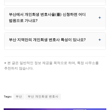
132로 직접 문의하시는 것이 정확합니다. 다만 사건
배정에 시간이 걸리는 경우가 있어 긴급한 사건은 사설
사무소마다 다릅니다. 일반적으로 변제계획 변경 신청,
부산에서 개인회생 변호사을(를) 신청하면 어디
사무소가 빠를 수 있습니다.
면책 신청, 면책 후 추심 대응 등이 사후 관리에 포함될 수
+
법원으로 가나요?
있습니다. 계약 시 사후 관리 범위와 별도 비용 조건을
명확히 확인하시는 것이 매우 중요합니다.
부산은 부산회생법원에서 신청합니다. 해운대·서면·동래·
+
부산 지역만의 개인회생 변호사 특성이 있나요?
사하 등 부산 전 지역이 부산회생법원 관할입니다. 다만
대부분 절차는 대리인이 처리하므로 본인이 법원에
출석할 일은 거의 없습니다.
광역시 중 두 번째로 회생 전담 법원 운영, 사건 처리 효율
높음. 2017년 설치된 회생 전담 법원으로 광역시 중 가장
※ 본 글은 일반적인 정보 제공을 목적으로 하며, 특정 사무소를
체계적인 처리. 다만 법적 자격 요건과 절차 자체는 전국
추천하지 않습니다.
동일하므로, 부산 거주자도 일반 개인회생 변호사 절차를
그대로 따릅니다.
Tags:
부산
부산 개인회생 변호사