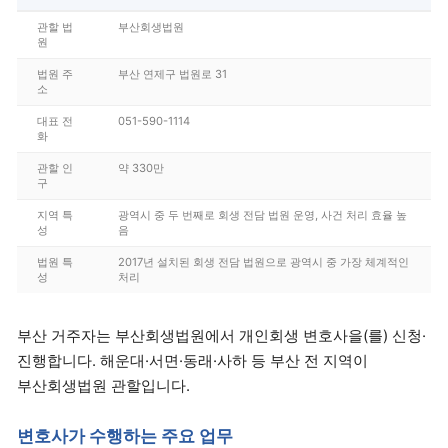
관할 법
부산회생법원
원
법원 주
부산 연제구 법원로 31
소
대표 전
051-590-1114
화
관할 인
약 330만
구
지역 특
광역시 중 두 번째로 회생 전담 법원 운영, 사건 처리 효율 높
성
음
법원 특
2017년 설치된 회생 전담 법원으로 광역시 중 가장 체계적인
성
처리
부산 거주자는 부산회생법원에서 개인회생 변호사을(를) 신청·
진행합니다. 해운대·서면·동래·사하 등 부산 전 지역이
부산회생법원 관할입니다.
변호사가 수행하는 주요 업무