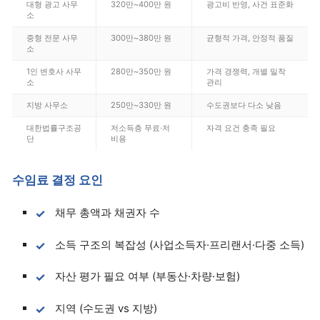
대형 광고 사무
320만~400만 원
광고비 반영, 사건 표준화
소
중형 전문 사무
300만~380만 원
균형적 가격, 안정적 품질
소
1인 변호사 사무
280만~350만 원
가격 경쟁력, 개별 밀착
소
관리
지방 사무소
250만~330만 원
수도권보다 다소 낮음
대한법률구조공
저소득층 무료·저
자격 요건 충족 필요
단
비용
수임료 결정 요인
채무 총액과 채권자 수
소득 구조의 복잡성 (사업소득자·프리랜서·다중 소득)
자산 평가 필요 여부 (부동산·차량·보험)
지역 (수도권 vs 지방)