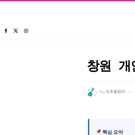
창원 개
by
프로꿀팁러
핵심 요약