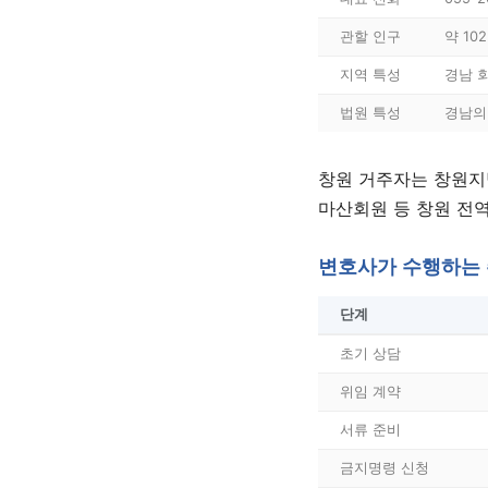
관할 인구
약 10
지역 특성
경남 
법원 특성
경남의
창원 거주자는 창원지
마산회원 등 창원 전
변호사가 수행하는 
단계
초기 상담
위임 계약
서류 준비
금지명령 신청