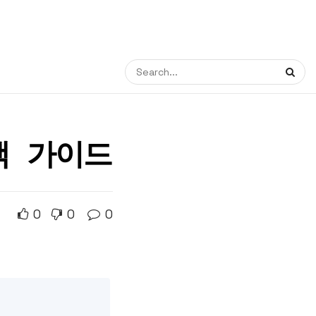
택 가이드
0
0
0