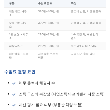
구분
수임료 범위
특징
대형 광고 사무
320만~400만 원
광고비 반영, 사건 표준화
소
중형 전문 사무
300만~380만 원
균형적 가격, 안정적 품질
소
1인 변호사 사무
280만~350만 원
가격 경쟁력, 개별 밀착
소
관리
지방 사무소
250만~330만 원
수도권보다 다소 낮음
대한법률구조공
저소득층 무료·저
자격 요건 충족 필요
단
비용
수임료 결정 요인
채무 총액과 채권자 수
소득 구조의 복잡성 (사업소득자·프리랜서·다중 소득)
자산 평가 필요 여부 (부동산·차량·보험)