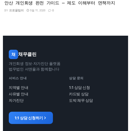
안산 개인회생 완전 가이드 — 제도 이해부터 면책까지
BY
프로꿀팁러
5월 11, 2026
0
채무클린
채
개인회생 정보·자가진단 플랫폼
법무법인 서앤율과 함께합니다
서비스 안내
상담 문의
지역별 안내
1:1 상담 신청
사유별 안내
카드빚 상담
자가진단
도박 채무 상담
1:1 상담 신청하기