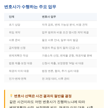
변호사가 수행하는 주요 업무
단계
변호사 업무
초기 상담
자격 검토, 변제 가능성 분석, 비용 견적
위임 계약
업무 범위와 비용 조건 명시한 계약 체결
서류 준비
필요 서류 안내, 일부 대리 발급
금지명령 신청
채권자 추심 정지 절차 (긴급 시)
변제계획안 작성
가용소득 산정, 변제율 균형, 채권자별 분배
법원 제출·보정 대응
신청서 제출, 보정명령 14일 내 대응
채권자 이의 대응
법정 변론, 협의, 추가 심리 대응
인가·변제·면책
전 과정 대리, 사후 관리
변호사 선택은 사건 결과의 절반을 결정
같은 사건이라도 어떤 변호사가 진행하느냐에 따라
변제계획안 산정, 보정명령 빈도, 채권자 이의 대응, 사후