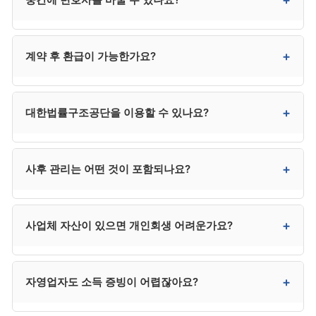
일반적이며, 카드 무이자 할부도 3·6·12개월 등으로
지원하는 곳이 많습니다. 다만 신청 직전 카드론·대출로
수임료를 마련하는 것은 사해행위 의심을 받을 수 있어
가능하지만 추가 비용과 환급 분쟁이 발생할 수
+
계약 후 환급이 가능한가요?
위험합니다.
있습니다. 처음 계약 시 신중하게 선택하시는 것이 가장
효율적입니다.
진행 단계에 따라 환급 비율이 달라집니다. 착수 전
+
대한법률구조공단을 이용할 수 있나요?
100%, 서류 작성 단계 50~70%, 신청 후 30~50%,
개시결정 후 거의 환급 불가가 일반적 패턴입니다.
계약서의 환급 규정을 사전 확인하시기 바랍니다.
소득과 재산이 일정 기준 이하인 저소득층은 매우
+
사후 관리는 어떤 것이 포함되나요?
저렴하거나 무료로 진행할 수 있습니다. 자격 요건은
132로 직접 문의하시는 것이 정확합니다. 다만 사건
배정에 시간이 걸리는 경우가 있어 긴급한 사건은 사설
사무소마다 다릅니다. 일반적으로 변제계획 변경 신청,
+
사업체 자산이 있으면 개인회생 어려운가요?
사무소가 빠를 수 있습니다.
면책 신청, 면책 후 추심 대응 등이 사후 관리에 포함될 수
있습니다. 계약 시 사후 관리 범위와 별도 비용 조건을
명확히 확인하시는 것이 매우 중요합니다.
어렵지 않지만 자산 가치가 청산가치에 반영되어 변제
+
자영업자도 소득 증빙이 어렵잖아요?
총액이 늘어날 수 있습니다. 폐업 후 신청 vs 사업 지속
신청을 비교 검토해야 합니다.