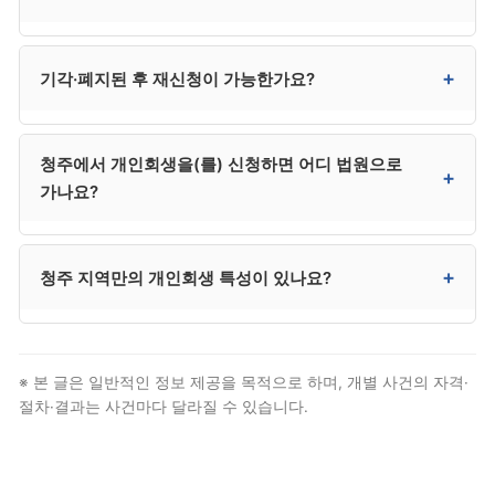
관리에 따라 회복 속도가 크게 달라집니다.
네. 원칙적으로 자유롭게 가능합니다. 출국 금지는 별도
+
기각·폐지된 후 재신청이 가능한가요?
사유가 있어야 발령되며, 개인회생 신청 자체로 자동
발령되지 않습니다.
가능합니다. 기각된 경우 사유 보완 후 재신청 가능하며,
청주에서 개인회생을(를) 신청하면 어디 법원으로
폐지된 경우 사정 변경 입증을 통해 재신청합니다. 다만
+
가나요?
변제 능력이 회복되지 않은 상태로 재신청하면 다시
폐지될 위험이 있어, 개인파산도 함께 검토하시는 것이
안전합니다.
청주은 청주지방법원 회생부에서 신청합니다. 상당·서원·
+
청주 지역만의 개인회생 특성이 있나요?
흥덕·청원 등 청주 전역이 청주지방법원 관할입니다.
다만 대부분 절차는 대리인이 처리하므로 본인이 법원에
출석할 일은 거의 없습니다.
충북의 회생 거점 도시. 충북 회생 사건의 중심 법원. 다만
법적 자격 요건과 절차 자체는 전국 동일하므로, 청주
※ 본 글은 일반적인 정보 제공을 목적으로 하며, 개별 사건의 자격·
거주자도 일반 개인회생 절차를 그대로 따릅니다.
절차·결과는 사건마다 달라질 수 있습니다.