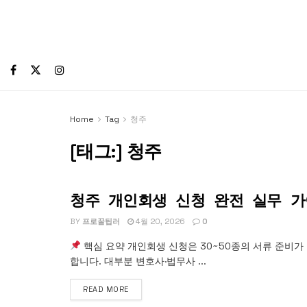
Home
Tag
청주
[태그:]
청주
청주 개인회생 신청 완전 실무 
개인회생
BY
프로꿀팁러
4월 20, 2026
0
핵심 요약 개인회생 신청은 30~50종의 서류 준비가
합니다. 대부분 변호사·법무사 ...
READ MORE