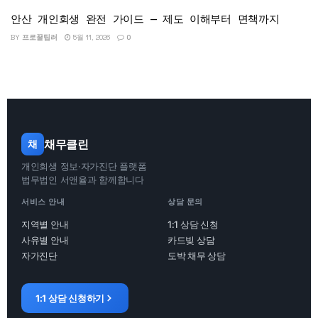
안산 개인회생 완전 가이드 — 제도 이해부터 면책까지
BY
프로꿀팁러
5월 11, 2026
0
채무클린
채
개인회생 정보·자가진단 플랫폼
법무법인 서앤율과 함께합니다
서비스 안내
상담 문의
지역별 안내
1:1 상담 신청
사유별 안내
카드빚 상담
자가진단
도박 채무 상담
1:1 상담 신청하기