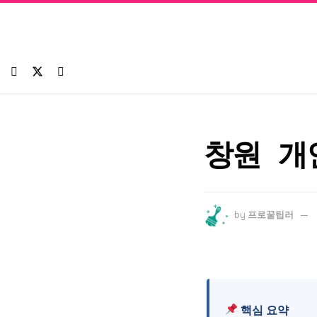
창원 개
by
프로꿀팁러
핵심 요약