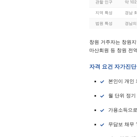
관할 인구
약 10
지역 특성
경남 
법원 특성
경남의
창원 거주자는 창원지
마산회원 등 창원 전
자격 요건 자가진단
본인이 개인 
월 단위 정기
가용소득으로
무담보 채무 