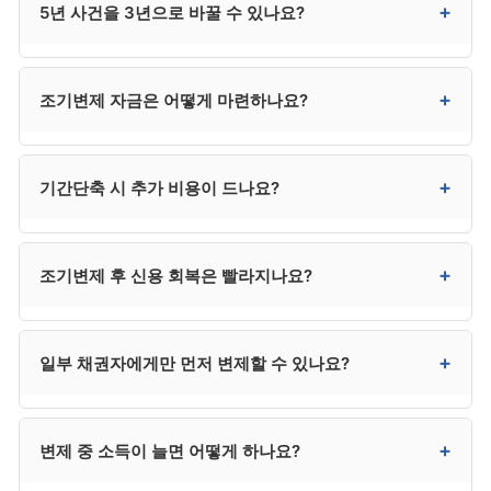
+
5년 사건을 3년으로 바꿀 수 있나요?
단축이 가능합니다. 모든 경우 법원 허가가 필요하며,
대리인을 통한 신청이 일반적입니다.
2018년 이전 5년 사건은 변제율과 진행 상황에 따라 단축
+
조기변제 자금은 어떻게 마련하나요?
신청이 가능합니다. 다만 모든 사건이 자동 단축되는
것은 아니며, 법원이 종합 검토 후 결정합니다.
가족 지원, 퇴직금, 보험 환급금, 적금 만기, 부동산 매각
+
기간단축 시 추가 비용이 드나요?
등이 일반적입니다. 자금 출처를 명확히 기록해두는 것이
매우 중요합니다.
대리인을 통한 절차 진행에 별도 비용이 발생할 수
+
조기변제 후 신용 회복은 빨라지나요?
있습니다. 사무소마다 조건이 다르며, 통상 50만~150만
원 수준입니다.
네. 면책 시점이 빨라지면 신용정보 등재 종료 시점(면책
+
일부 채권자에게만 먼저 변제할 수 있나요?
후 5년)도 그만큼 앞당겨집니다. 결과적으로 신용 회복
시점이 빨라집니다.
안 됩니다. 일부 채권자에게만 먼저 변제하는 것은
+
변제 중 소득이 늘면 어떻게 하나요?
편파변제로 금지됩니다. 변제는 모든 채권자에게
변제계획에 따라 균등하게 이루어져야 합니다.