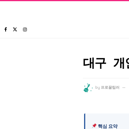
대구 개
by
프로꿀팁러
핵심 요약