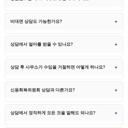
경위 등을 정리해 가시면 효과적인 상담이 가능합니다.
신용정보원 채무 조회 결과도 유용합니다.
그렇지 않습니다. 상담은 자유롭게 받을 수 있으며,
+
비대면 상담도 가능한가요?
본인이 비교 후 가장 적합한 사무소를 선택하시면
됩니다.
네. 최근 비대면(전화·화상·카카오톡) 상담이 보편화되어
+
상담에서 얼마를 받을 수 있나요?
거리 부담 없이 진행 가능합니다. 다른 지역의 평판 좋은
사무소도 검토 가능합니다.
상담 자체로 채무가 줄어들지는 않습니다. 다만 본인
+
상담 후 사무소가 수임을 거절하면 어떻게 하나요?
사건의 진행 가능성, 예상 변제금, 비용 등 의사결정에
필요한 정보를 무료로 얻을 수 있습니다.
다른 사무소에서 상담받거나 개인파산 등 다른 절차를
+
신용회복위원회 상담과 다른가요?
검토할 수 있습니다. 거절 자체가 부정적인 것은 아니며,
본인 상황에 맞는 절차를 찾는 과정의 일부입니다.
다릅니다. 신용회복위원회는 채무조정 제도를 운영하는
+
상담에서 정직하게 모든 것을 말해도 되나요?
공공기관이며, 변호사 사무소 상담과는 별개입니다. 다만
두 곳에서 상담받아 비교하는 것은 의미가 있습니다.