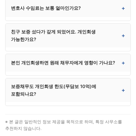
네. 상담은 비밀이 보장되며, 정직한 정보 제공이 정확한
+
변호사 수임료는 보통 얼마인가요?
안내의 전제입니다. 도박성 채무, 가족 사정 등도 솔직히
말씀하시는 것이 본인에게 유리합니다.
변호사 수임료는 일반적으로 300만~400만 원대입니다.
친구 보증 섰다가 갚게 되었어요. 개인회생
법무사는 250만 원 전후로 다소 낮지만 법정 대리권에
+
가능한가요?
제한이 있어 분쟁 발생 시 변호사를 추가 선임해야 할 수
있어, 결과적으로 변호사가 더 효율적인 경우가
많습니다.
네. 보증인으로서 변제 의무를 진 경우 본인 채무로
+
본인 개인회생하면 원래 채무자에게 영향이 가나요?
인정되어 개인회생으로 정리 가능합니다.
아닙니다. 본인은 보증인으로서의 채무만 정리되며,
보증채무도 개인회생 한도(무담보 10억)에
원채무자 본인의 채무는 그대로 남습니다. 다만 본인은
+
포함되나요?
더 이상 보증인으로서의 책임을 지지 않습니다.
네. 보증채무도 무담보 채무에 포함되어 10억 한도 산정
시 합산됩니다.
※ 본 글은 일반적인 정보 제공을 목적으로 하며, 특정 사무소를
추천하지 않습니다.