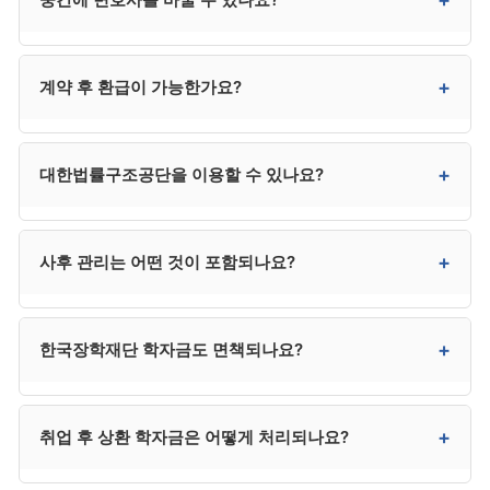
일반적이며, 카드 무이자 할부도 3·6·12개월 등으로
지원하는 곳이 많습니다. 다만 신청 직전 카드론·대출로
수임료를 마련하는 것은 사해행위 의심을 받을 수 있어
가능하지만 추가 비용과 환급 분쟁이 발생할 수
+
계약 후 환급이 가능한가요?
위험합니다.
있습니다. 처음 계약 시 신중하게 선택하시는 것이 가장
효율적입니다.
진행 단계에 따라 환급 비율이 달라집니다. 착수 전
+
대한법률구조공단을 이용할 수 있나요?
100%, 서류 작성 단계 50~70%, 신청 후 30~50%,
개시결정 후 거의 환급 불가가 일반적 패턴입니다.
계약서의 환급 규정을 사전 확인하시기 바랍니다.
소득과 재산이 일정 기준 이하인 저소득층은 매우
+
사후 관리는 어떤 것이 포함되나요?
저렴하거나 무료로 진행할 수 있습니다. 자격 요건은
132로 직접 문의하시는 것이 정확합니다. 다만 사건
배정에 시간이 걸리는 경우가 있어 긴급한 사건은 사설
사무소마다 다릅니다. 일반적으로 변제계획 변경 신청,
+
한국장학재단 학자금도 면책되나요?
사무소가 빠를 수 있습니다.
면책 신청, 면책 후 추심 대응 등이 사후 관리에 포함될 수
있습니다. 계약 시 사후 관리 범위와 별도 비용 조건을
명확히 확인하시는 것이 매우 중요합니다.
네. 한국장학재단 학자금도 일반 채무와 동일하게
+
취업 후 상환 학자금은 어떻게 처리되나요?
개인회생 대상이며 면책 가능합니다.