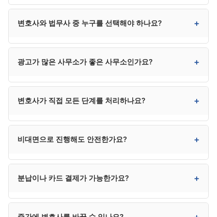
일반적으로 300만~400만 원대입니다. 사건 복잡성,
+
변호사와 법무사 중 누구를 선택해야 하나요?
지역, 사무소 규모에 따라 차이가 있으며, 수도권은
상한에 가깝고 지방은 다소 낮은 편입니다. 법무사는
250만 원 전후로 다소 낮지만 법정 대리권에 제한이 있어
채권자가 적고 사건이 단순하면 법무사도 가능하지만,
+
광고가 많은 사무소가 좋은 사무소인가요?
분쟁 시 한계가 있습니다.
채권자 이의가 예상되거나 복잡한 사건은 변호사가
안전합니다. 법무사는 비용이 낮지만 법정 대리권에
제한이 있어 분쟁 발생 시 변호사를 추가 선임해야 할 수
반드시 그렇지는 않습니다. 광고비가 수임료에
+
변호사가 직접 모든 단계를 처리하나요?
있어, 결과적으로 변호사가 더 효율적인 경우가
반영되거나, 사건이 과다해 개별 관리가 약해질 수
많습니다.
있습니다. 광고는 1차 후보군 선정에만 활용하고, 최종
선택은 직접 상담을 통해 결정하시는 것이 좋습니다.
대부분 사무소는 변호사와 사무직원이 분업하는 구조로
+
비대면으로 진행해도 안전한가요?
운영됩니다. 변호사가 사건 수임 결정, 변제계획안 최종
검토, 채권자 이의 대응 등 중요 결정을 책임지고, 일상
서류 작업은 사무직원이 진행하는 것이 일반적입니다.
네. 최근 비대면(전화·화상·카카오톡) 진행이 보편화되어
+
분납이나 카드 결제가 가능한가요?
계약서에 담당 변호사 명의가 명확하고 중요 단계에서
안전하게 처리할 수 있습니다. 다른 지역의 평판 좋은
변호사가 직접 관여하는지가 핵심입니다.
사무소도 검토 가능해 선택의 폭이 넓어진다는 장점이
있습니다.
대부분 사무소에서 가능합니다. 3~6회 분납이
+
중간에 변호사를 바꿀 수 있나요?