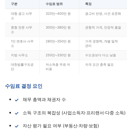
구분
수임료 범위
특징
대형 광고 사무
320만~400만 원
광고비 반영, 사건 표준화
소
중형 전문 사무
300만~380만 원
균형적 가격, 안정적 품질
소
1인 변호사 사무
280만~350만 원
가격 경쟁력, 개별 밀착
소
관리
지방 사무소
250만~330만 원
수도권보다 다소 낮음
대한법률구조공
저소득층 무료·저
자격 요건 충족 필요
단
비용
수임료 결정 요인
채무 총액과 채권자 수
소득 구조의 복잡성 (사업소득자·프리랜서·다중 소득)
자산 평가 필요 여부 (부동산·차량·보험)