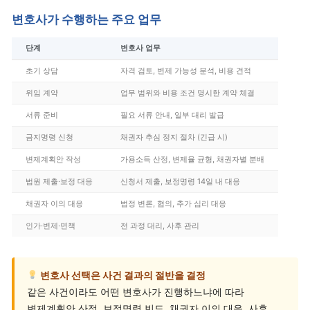
변호사가 수행하는 주요 업무
단계
변호사 업무
초기 상담
자격 검토, 변제 가능성 분석, 비용 견적
위임 계약
업무 범위와 비용 조건 명시한 계약 체결
서류 준비
필요 서류 안내, 일부 대리 발급
금지명령 신청
채권자 추심 정지 절차 (긴급 시)
변제계획안 작성
가용소득 산정, 변제율 균형, 채권자별 분배
법원 제출·보정 대응
신청서 제출, 보정명령 14일 내 대응
채권자 이의 대응
법정 변론, 협의, 추가 심리 대응
인가·변제·면책
전 과정 대리, 사후 관리
변호사 선택은 사건 결과의 절반을 결정
같은 사건이라도 어떤 변호사가 진행하느냐에 따라
변제계획안 산정, 보정명령 빈도, 채권자 이의 대응, 사후