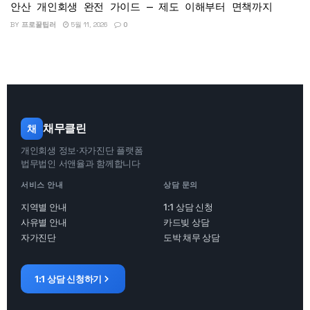
안산 개인회생 완전 가이드 — 제도 이해부터 면책까지
BY
프로꿀팁러
5월 11, 2026
0
채무클린
채
개인회생 정보·자가진단 플랫폼
법무법인 서앤율과 함께합니다
서비스 안내
상담 문의
지역별 안내
1:1 상담 신청
사유별 안내
카드빚 상담
자가진단
도박 채무 상담
1:1 상담 신청하기