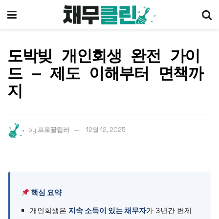
도박빚 개인회생 완전 가이
드 — 제도 이해부터 면책까
지
by
프로꿀팁러
12월 12, 2025
핵심 요약
개인회생은
지속 소득이 있는 채무자
가 3년간 변제