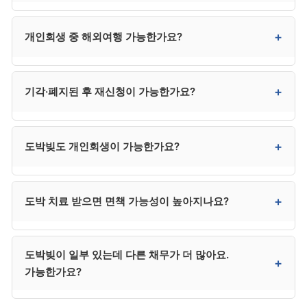
금지명령을 함께 신청하시는 것이 안전합니다.
신용정보 등재는 면책 후 5년에 종료됩니다. 다만 등재
+
개인회생 중 해외여행 가능한가요?
기간 중에도 단계적 신용 회복이 가능하며, 본인의 거래
관리에 따라 회복 속도가 크게 달라집니다.
네. 원칙적으로 자유롭게 가능합니다. 출국 금지는 별도
+
기각·폐지된 후 재신청이 가능한가요?
사유가 있어야 발령되며, 개인회생 신청 자체로 자동
발령되지 않습니다.
가능합니다. 기각된 경우 사유 보완 후 재신청 가능하며,
+
도박빚도 개인회생이 가능한가요?
폐지된 경우 사정 변경 입증을 통해 재신청합니다. 다만
변제 능력이 회복되지 않은 상태로 재신청하면 다시
폐지될 위험이 있어, 개인파산도 함께 검토하시는 것이
법적으로 가능하지만 법원이 “낭비성 채무”로 평가할
+
도박 치료 받으면 면책 가능성이 높아지나요?
안전합니다.
경우 면책이 거부될 수 있습니다. 도박 치료 의지 입증,
일반 채무와의 비중 등을 종합 평가합니다.
네. 한국도박문제관리센터(1336)에서 치료를 받고
도박빚이 일부 있는데 다른 채무가 더 많아요.
본인의 변화 의지를 입증하면 면책 가능성이 크게
+
가능한가요?
높아집니다. 치료 참여 증빙은 신청 시 첨부합니다.