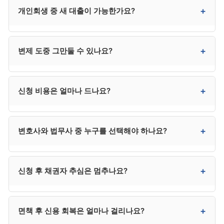
직접적 영향은 없습니다. 본인 채무만 정리되며, 배우자·
+
개인회생 중 새 대출이 가능한가요?
자녀의 채무에는 영향이 없습니다. 다만 가족이 본인
채무의 보증인이라면 보증인의 채무 책임은 그대로
남습니다.
원칙적으로 제한되며, 일정 금액 이상은 법원 허가가
+
변제 도중 그만둘 수 있나요?
필요합니다. 무허가 신규 채무는 변제계획 위반이 되어
인가 취소 또는 면책 거부 사유가 될 수 있습니다.
자진 취하가 가능하지만 이미 지출한 비용과 시간은
+
신청 비용은 얼마나 드나요?
회수되지 않으며, 채권자 추심이 재개됩니다. 사정
변경이 있다면 그만두기보다 변제계획 변경 신청을 우선
검토하시는 것이 안전합니다.
변호사 수임료 300만~400만 원, 법원 비용 20만~30만
+
변호사와 법무사 중 누구를 선택해야 하나요?
원으로 총 320만~430만 원 수준입니다. 법무사는 다소
낮은 250만 원 전후이지만 법정 대리권 제한이 있습니다.
분납이 가능한 사무소가 대부분입니다.
채권자가 적고 사건이 단순하면 법무사도 가능하지만,
+
신청 후 채권자 추심은 멈추나요?
채권자 이의가 예상되거나 복잡한 사건은 변호사가
안전합니다. 법무사는 비용이 낮지만 법정 대리권에
제한이 있어 분쟁 발생 시 변호사를 추가 선임해야 할 수
금지명령이 발령되거나 개시결정이 내려지면 추심이
+
면책 후 신용 회복은 얼마나 걸리나요?
있어, 결과적으로 변호사가 더 효율적인 경우가
정지됩니다. 추심이 임박한 경우 신청과 동시에
많습니다.