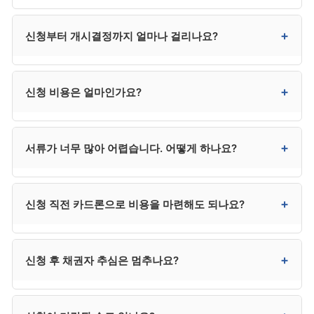
법적으로 가능합니다. 다만 서류 준비와 변제계획안
+
신청부터 개시결정까지 얼마나 걸리나요?
작성이 매우 복잡해 대부분 대리인을 선임합니다. 사건이
매우 단순한 경우에만 직접 신청을 고려해볼 수
있습니다.
일반적으로 1~3개월입니다. 보정명령이 많거나 사건이
+
신청 비용은 얼마인가요?
복잡하면 4개월 이상 걸릴 수도 있습니다.
변호사 수임료 300만~400만 원, 법원 비용 20만~30만
+
서류가 너무 많아 어렵습니다. 어떻게 하나요?
원으로 총 320만~430만 원 수준입니다. 법무사는
250만 원 전후이지만 법정 대리권에 제한이 있어 분쟁 시
추가 선임이 필요할 수 있습니다.
대리인 선임 시 사무소가 서류 목록을 카테고리별로
+
신청 직전 카드론으로 비용을 마련해도 되나요?
안내하고 일부는 대리 발급해줍니다. 본인은 신분증·통장
거래내역·급여명세서 등 본인 발급이 필수인 자료를
준비하면 됩니다.
매우 위험합니다. 사해행위·변제 의사 부족으로 의심받을
+
신청 후 채권자 추심은 멈추나요?
수 있어 면책에 영향을 줍니다. 사무소 분납, 카드 무이자
할부, 가족 지원 등을 우선 검토하시기 바랍니다.
금지명령이 발령되거나 개시결정이 내려지면 추심이