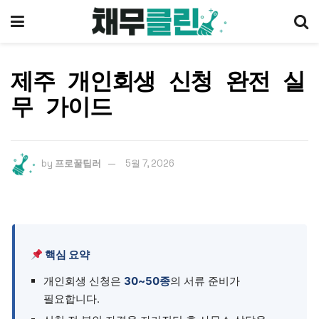
제주 개인회생 신청 완전 실
무 가이드
by
프로꿀팁러
5월 7, 2026
핵심 요약
개인회생 신청은
30~50종
의 서류 준비가
필요합니다.