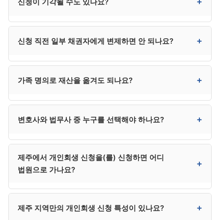
+
신청이 기각될 수도 있나요?
정지됩니다. 추심이 임박한 경우 신청과 동시에
금지명령을 함께 신청하시는 것이 안전합니다.
있습니다. 자격 미달, 서류 미흡, 변제계획안 부적정, 채무
+
신청 직전 일부 채권자에게 변제하면 안 되나요?
발생 사유 부적절 등이 기각 사유입니다. 사유를 보완해
재신청은 가능합니다.
안 됩니다. 편파변제로 의심받아 면책 거부 사유가 될 수
+
가족 명의로 재산을 옮겨도 되나요?
있습니다. 신청 직전에는 모든 채권자에 대한 변제를
중단하시는 것이 안전합니다.
절대 안 됩니다. 재산 은닉으로 면책 거부 사유가 되며,
+
변호사와 법무사 중 누구를 선택해야 하나요?
사해행위 취소 대상이 될 수도 있습니다. 가족에게
부담을 전가하는 결과도 됩니다.
채권자가 적고 사건이 단순하면 법무사도 가능하지만,
제주에서 개인회생 신청을(를) 신청하면 어디
채권자 이의가 예상되거나 복잡한 사건은 변호사가
+
법원으로 가나요?
안전합니다. 법무사는 비용이 낮지만 법정 대리권에
제한이 있어 분쟁 시 변호사를 추가 선임해야 할 수 있어,
결과적으로 변호사가 더 효율적인 경우가 많습니다.
제주은 제주지방법원 회생부에서 신청합니다. 제주시·
+
제주 지역만의 개인회생 신청 특성이 있나요?
서귀포시 모두 제주지방법원 관할입니다. 다만 대부분