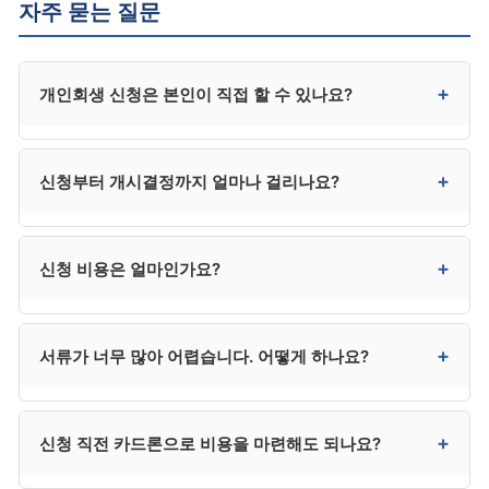
자주 묻는 질문
+
개인회생 신청은 본인이 직접 할 수 있나요?
법적으로 가능합니다. 다만 서류 준비와 변제계획안
+
신청부터 개시결정까지 얼마나 걸리나요?
작성이 매우 복잡해 대부분 대리인을 선임합니다. 사건이
매우 단순한 경우에만 직접 신청을 고려해볼 수
있습니다.
일반적으로 1~3개월입니다. 보정명령이 많거나 사건이
+
신청 비용은 얼마인가요?
복잡하면 4개월 이상 걸릴 수도 있습니다.
변호사 수임료 300만~400만 원, 법원 비용 20만~30만
+
서류가 너무 많아 어렵습니다. 어떻게 하나요?
원으로 총 320만~430만 원 수준입니다. 법무사는
250만 원 전후이지만 법정 대리권에 제한이 있어 분쟁 시
추가 선임이 필요할 수 있습니다.
대리인 선임 시 사무소가 서류 목록을 카테고리별로
+
신청 직전 카드론으로 비용을 마련해도 되나요?
안내하고 일부는 대리 발급해줍니다. 본인은 신분증·통장
거래내역·급여명세서 등 본인 발급이 필수인 자료를