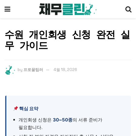
수원 개인회생 신청 완전 실
무 가이드
by
프로꿀팁러
4월 18, 2026
핵심 요약
개인회생 신청은
30~50종
의 서류 준비가
필요합니다.