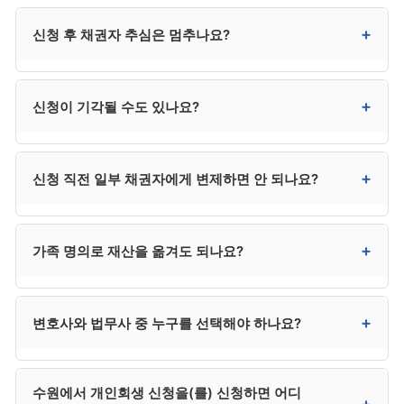
준비하면 됩니다.
매우 위험합니다. 사해행위·변제 의사 부족으로 의심받을
+
신청 후 채권자 추심은 멈추나요?
수 있어 면책에 영향을 줍니다. 사무소 분납, 카드 무이자
할부, 가족 지원 등을 우선 검토하시기 바랍니다.
금지명령이 발령되거나 개시결정이 내려지면 추심이
+
신청이 기각될 수도 있나요?
정지됩니다. 추심이 임박한 경우 신청과 동시에
금지명령을 함께 신청하시는 것이 안전합니다.
있습니다. 자격 미달, 서류 미흡, 변제계획안 부적정, 채무
+
신청 직전 일부 채권자에게 변제하면 안 되나요?
발생 사유 부적절 등이 기각 사유입니다. 사유를 보완해
재신청은 가능합니다.
안 됩니다. 편파변제로 의심받아 면책 거부 사유가 될 수
+
가족 명의로 재산을 옮겨도 되나요?
있습니다. 신청 직전에는 모든 채권자에 대한 변제를
중단하시는 것이 안전합니다.
절대 안 됩니다. 재산 은닉으로 면책 거부 사유가 되며,
+
변호사와 법무사 중 누구를 선택해야 하나요?
사해행위 취소 대상이 될 수도 있습니다. 가족에게
부담을 전가하는 결과도 됩니다.
채권자가 적고 사건이 단순하면 법무사도 가능하지만,
수원에서 개인회생 신청을(를) 신청하면 어디
채권자 이의가 예상되거나 복잡한 사건은 변호사가
+