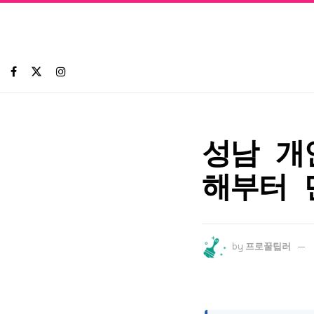
성남 개
해부터 
by
프로꿀팁러