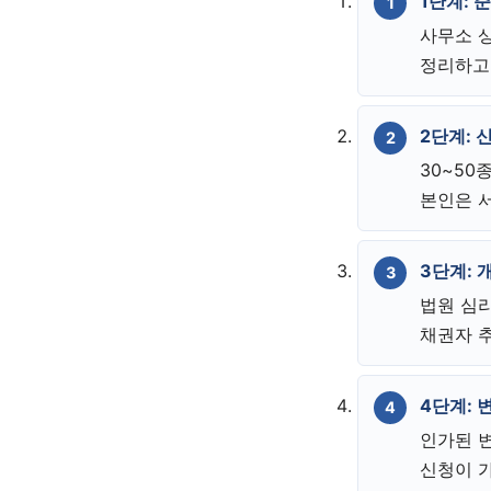
1단계: 준
사무소 상
정리하고 
2단계: 
30~50
본인은 
3단계: 
법원 심리
채권자 
4단계: 변
인가된 
신청이 