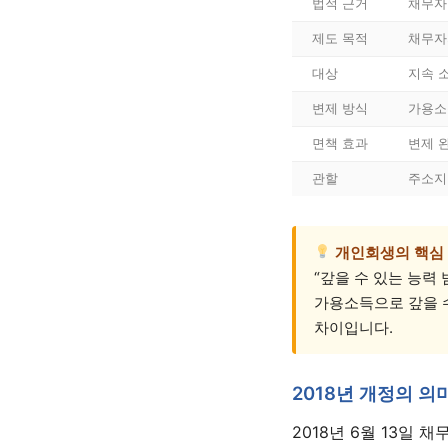
법적 근거
채무자
제도 목적
채무자
대상
지속 
변제 방식
가용소
면책 효과
변제 
관할
주소지
개인회생의 핵심
“갚을 수 있는 능력
가용소득으로 갚을 
차이입니다.
2018년 개정의 의
2018년 6월 13일