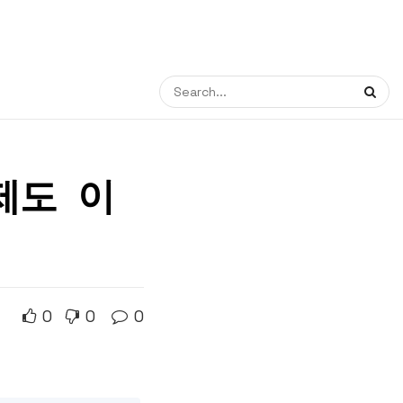
제도 이
0
0
0