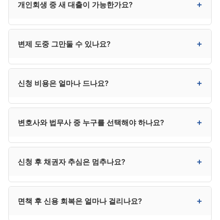
+
개인회생 중 새 대출이 가능한가요?
자녀의 채무에는 영향이 없습니다. 다만 가족이 본인
채무의 보증인이라면 보증인의 채무 책임은 그대로
남습니다.
원칙적으로 제한되며, 일정 금액 이상은 법원 허가가
+
변제 도중 그만둘 수 있나요?
필요합니다. 무허가 신규 채무는 변제계획 위반이 되어
인가 취소 또는 면책 거부 사유가 될 수 있습니다.
자진 취하가 가능하지만 이미 지출한 비용과 시간은
+
신청 비용은 얼마나 드나요?
회수되지 않으며, 채권자 추심이 재개됩니다. 사정
변경이 있다면 그만두기보다 변제계획 변경 신청을 우선
검토하시는 것이 안전합니다.
변호사 수임료 300만~400만 원, 법원 비용 20만~30만
+
변호사와 법무사 중 누구를 선택해야 하나요?
원으로 총 320만~430만 원 수준입니다. 법무사는 다소
낮은 250만 원 전후이지만 법정 대리권 제한이 있습니다.
분납이 가능한 사무소가 대부분입니다.
채권자가 적고 사건이 단순하면 법무사도 가능하지만,
+
신청 후 채권자 추심은 멈추나요?
채권자 이의가 예상되거나 복잡한 사건은 변호사가
안전합니다. 법무사는 비용이 낮지만 법정 대리권에
제한이 있어 분쟁 발생 시 변호사를 추가 선임해야 할 수
금지명령이 발령되거나 개시결정이 내려지면 추심이
+
면책 후 신용 회복은 얼마나 걸리나요?
있어, 결과적으로 변호사가 더 효율적인 경우가
정지됩니다. 추심이 임박한 경우 신청과 동시에
많습니다.
금지명령을 함께 신청하시는 것이 안전합니다.