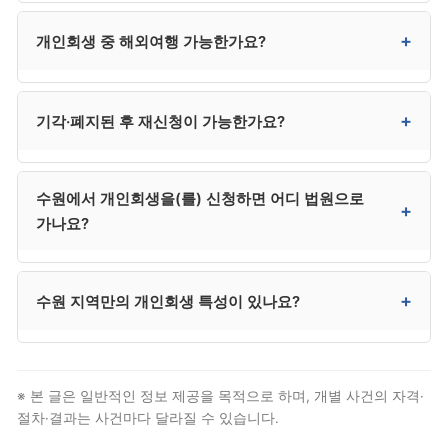
신용정보 등재는 면책 후 5년에 종료됩니다. 다만 등재
+
개인회생 중 해외여행 가능한가요?
기간 중에도 단계적 신용 회복이 가능하며, 본인의 거래
관리에 따라 회복 속도가 크게 달라집니다.
네. 원칙적으로 자유롭게 가능합니다. 출국 금지는 별도
+
기각·폐지된 후 재신청이 가능한가요?
사유가 있어야 발령되며, 개인회생 신청 자체로 자동
발령되지 않습니다.
가능합니다. 기각된 경우 사유 보완 후 재신청 가능하며,
수원에서 개인회생을(를) 신청하면 어디 법원으로
폐지된 경우 사정 변경 입증을 통해 재신청합니다. 다만
+
가나요?
변제 능력이 회복되지 않은 상태로 재신청하면 다시
폐지될 위험이 있어, 개인파산도 함께 검토하시는 것이
안전합니다.
수원은 수원회생법원에서 신청합니다. 영통·팔달·권선·
+
수원 지역만의 개인회생 특성이 있나요?
장안 등 수원 전역이 수원회생법원 관할입니다. 다만
대부분 절차는 대리인이 처리하므로 본인이 법원에
출석할 일은 거의 없습니다.
경기 남부 회생 사건의 거점이며 사건 수가 빠르게 증가.
경기 남부 회생 사건 거점, 2023년 회생 전담 법원으로
※ 본 글은 일반적인 정보 제공을 목적으로 하며, 개별 사건의 자격·
승격. 다만 법적 자격 요건과 절차 자체는 전국
절차·결과는 사건마다 달라질 수 있습니다.
동일하므로, 수원 거주자도 일반 개인회생 절차를 그대로