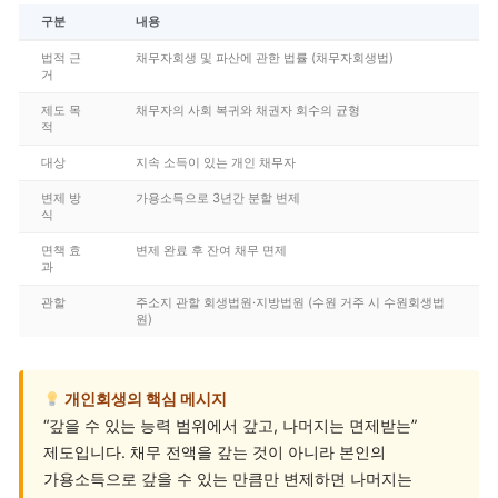
구분
내용
법적 근
채무자회생 및 파산에 관한 법률 (채무자회생법)
거
제도 목
채무자의 사회 복귀와 채권자 회수의 균형
적
대상
지속 소득이 있는 개인 채무자
변제 방
가용소득으로 3년간 분할 변제
식
면책 효
변제 완료 후 잔여 채무 면제
과
관할
주소지 관할 회생법원·지방법원 (수원 거주 시 수원회생법
원)
개인회생의 핵심 메시지
“갚을 수 있는 능력 범위에서 갚고, 나머지는 면제받는”
제도입니다. 채무 전액을 갚는 것이 아니라 본인의
가용소득으로 갚을 수 있는 만큼만 변제하면 나머지는