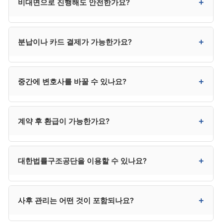
+
비대면으로 진행해도 안전한가요?
운영됩니다. 변호사가 사건 수임 결정, 변제계획안 최종
검토, 채권자 이의 대응 등 중요 결정을 책임지고, 일상
서류 작업은 사무직원이 진행하는 것이 일반적입니다.
네. 최근 비대면(전화·화상·카카오톡) 진행이 보편화되어
+
분납이나 카드 결제가 가능한가요?
계약서에 담당 변호사 명의가 명확하고 중요 단계에서
안전하게 처리할 수 있습니다. 다른 지역의 평판 좋은
변호사가 직접 관여하는지가 핵심입니다.
사무소도 검토 가능해 선택의 폭이 넓어진다는 장점이
있습니다.
대부분 사무소에서 가능합니다. 3~6회 분납이
+
중간에 변호사를 바꿀 수 있나요?
일반적이며, 카드 무이자 할부도 3·6·12개월 등으로
지원하는 곳이 많습니다. 다만 신청 직전 카드론·대출로
수임료를 마련하는 것은 사해행위 의심을 받을 수 있어
가능하지만 추가 비용과 환급 분쟁이 발생할 수
+
계약 후 환급이 가능한가요?
위험합니다.
있습니다. 처음 계약 시 신중하게 선택하시는 것이 가장
효율적입니다.
진행 단계에 따라 환급 비율이 달라집니다. 착수 전
+
대한법률구조공단을 이용할 수 있나요?
100%, 서류 작성 단계 50~70%, 신청 후 30~50%,
개시결정 후 거의 환급 불가가 일반적 패턴입니다.
계약서의 환급 규정을 사전 확인하시기 바랍니다.
소득과 재산이 일정 기준 이하인 저소득층은 매우
+
사후 관리는 어떤 것이 포함되나요?
저렴하거나 무료로 진행할 수 있습니다. 자격 요건은
132로 직접 문의하시는 것이 정확합니다. 다만 사건