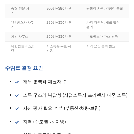
중형 전문 사무
300만~380만 원
균형적 가격, 안정적 품질
소
1인 변호사 사무
280만~350만 원
가격 경쟁력, 개별 밀착
소
관리
지방 사무소
250만~330만 원
수도권보다 다소 낮음
대한법률구조공
저소득층 무료·저
자격 요건 충족 필요
단
비용
수임료 결정 요인
채무 총액과 채권자 수
소득 구조의 복잡성 (사업소득자·프리랜서·다중 소득)
자산 평가 필요 여부 (부동산·차량·보험)
지역 (수도권 vs 지방)