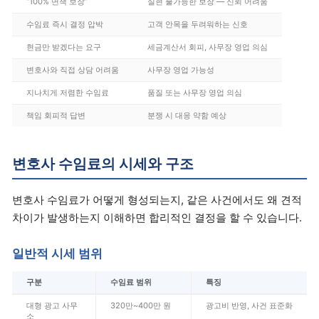
“100% 면책 보장”
실현 불가능한 보장 — 신뢰 어려움
수임료 즉시 결정 압박
고객 안목을 두려워하는 신호
현금만 받겠다는 요구
세금계산서 회피, 사무장 영업 의심
변호사와 직접 상담 어려움
사무장 영업 가능성
지나치게 저렴한 수임료
품질 또는 사무장 영업 의심
책임 회피적 답변
분쟁 시 대응 약함 예상
변호사 수임료의 시세와 구조
변호사 수임료가 어떻게 형성되는지, 같은 사건에서도 왜 견적
차이가 발생하는지 이해하면 합리적인 결정을 할 수 있습니다.
일반적 시세 범위
구분
수임료 범위
특징
대형 광고 사무
320만~400만 원
광고비 반영, 사건 표준화
소