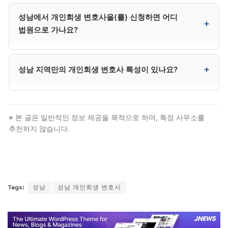
배정에 시간이 걸리는 경우가 있어 긴급한 사건은 사설
사무소마다 다릅니다. 일반적으로 변제계획 변경 신청,
성남에서 개인회생 변호사을(를) 신청하면 어디
사무소가 빠를 수 있습니다.
면책 신청, 면책 후 추심 대응 등이 사후 관리에 포함될 수
+
법원으로 가나요?
있습니다. 계약 시 사후 관리 범위와 별도 비용 조건을
명확히 확인하시는 것이 매우 중요합니다.
성남은 수원지방법원 성남지원에서 신청합니다. 분당·
+
성남 지역만의 개인회생 변호사 특성이 있나요?
정자·판교·수정·중원 등 성남 전역이 성남지원
관할입니다. 다만 대부분 절차는 대리인이 처리하므로
본인이 법원에 출석할 일은 거의 없습니다.
분당·판교 IT 종사자 비중이 높아 사업소득자·프리랜서
사건이 많음. 분당·판교 IT 종사자 사건이 많은 특성. 다만
※ 본 글은 일반적인 정보 제공을 목적으로 하며, 특정 사무소를
법적 자격 요건과 절차 자체는 전국 동일하므로, 성남
추천하지 않습니다.
거주자도 일반 개인회생 변호사 절차를 그대로 따릅니다.
Tags:
성남
성남 개인회생 변호사