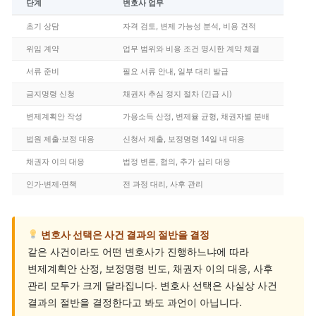
단계
변호사 업무
초기 상담
자격 검토, 변제 가능성 분석, 비용 견적
위임 계약
업무 범위와 비용 조건 명시한 계약 체결
서류 준비
필요 서류 안내, 일부 대리 발급
금지명령 신청
채권자 추심 정지 절차 (긴급 시)
변제계획안 작성
가용소득 산정, 변제율 균형, 채권자별 분배
법원 제출·보정 대응
신청서 제출, 보정명령 14일 내 대응
채권자 이의 대응
법정 변론, 협의, 추가 심리 대응
인가·변제·면책
전 과정 대리, 사후 관리
변호사 선택은 사건 결과의 절반을 결정
같은 사건이라도 어떤 변호사가 진행하느냐에 따라
변제계획안 산정, 보정명령 빈도, 채권자 이의 대응, 사후
관리 모두가 크게 달라집니다. 변호사 선택은 사실상 사건
결과의 절반을 결정한다고 봐도 과언이 아닙니다.