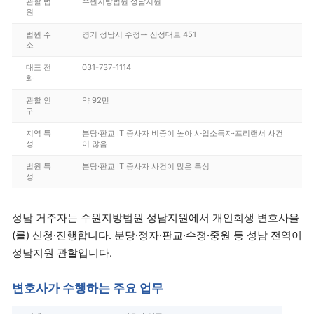
관할 법
수원지방법원 성남지원
원
법원 주
경기 성남시 수정구 산성대로 451
소
대표 전
031-737-1114
화
관할 인
약 92만
구
지역 특
분당·판교 IT 종사자 비중이 높아 사업소득자·프리랜서 사건
성
이 많음
법원 특
분당·판교 IT 종사자 사건이 많은 특성
성
성남 거주자는 수원지방법원 성남지원에서 개인회생 변호사을
(를) 신청·진행합니다. 분당·정자·판교·수정·중원 등 성남 전역이
성남지원 관할입니다.
변호사가 수행하는 주요 업무