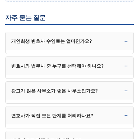
자주 묻는 질문
+
개인회생 변호사 수임료는 얼마인가요?
일반적으로 300만~400만 원대입니다. 사건 복잡성,
+
변호사와 법무사 중 누구를 선택해야 하나요?
지역, 사무소 규모에 따라 차이가 있으며, 수도권은
상한에 가깝고 지방은 다소 낮은 편입니다. 법무사는
250만 원 전후로 다소 낮지만 법정 대리권에 제한이 있어
채권자가 적고 사건이 단순하면 법무사도 가능하지만,
+
광고가 많은 사무소가 좋은 사무소인가요?
분쟁 시 한계가 있습니다.
채권자 이의가 예상되거나 복잡한 사건은 변호사가
안전합니다. 법무사는 비용이 낮지만 법정 대리권에
제한이 있어 분쟁 발생 시 변호사를 추가 선임해야 할 수
반드시 그렇지는 않습니다. 광고비가 수임료에
+
변호사가 직접 모든 단계를 처리하나요?
있어, 결과적으로 변호사가 더 효율적인 경우가
반영되거나, 사건이 과다해 개별 관리가 약해질 수
많습니다.
있습니다. 광고는 1차 후보군 선정에만 활용하고, 최종
선택은 직접 상담을 통해 결정하시는 것이 좋습니다.
대부분 사무소는 변호사와 사무직원이 분업하는 구조로