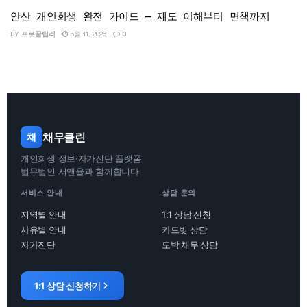
안산 개인회생 완전 가이드 — 제도 이해부터 면책까지
BY
프로꿀팁러
5월 11, 2026
0
채무클린
채
개인회생 정보·자가진단 플랫폼
법무법인 서앤율과 함께합니다
서비스 안내
상담 문의
지역별 안내
1:1 상담 신청
사유별 안내
카드빚 상담
자가진단
도박 채무 상담
1:1 상담 신청하기