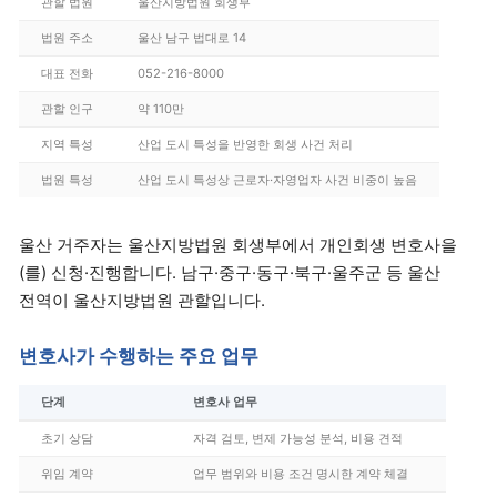
관할 법원
울산지방법원 회생부
법원 주소
울산 남구 법대로 14
대표 전화
052-216-8000
관할 인구
약 110만
지역 특성
산업 도시 특성을 반영한 회생 사건 처리
법원 특성
산업 도시 특성상 근로자·자영업자 사건 비중이 높음
울산 거주자는 울산지방법원 회생부에서 개인회생 변호사을
(를) 신청·진행합니다. 남구·중구·동구·북구·울주군 등 울산
전역이 울산지방법원 관할입니다.
변호사가 수행하는 주요 업무
단계
변호사 업무
초기 상담
자격 검토, 변제 가능성 분석, 비용 견적
위임 계약
업무 범위와 비용 조건 명시한 계약 체결