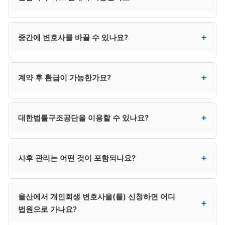
안전하게 처리할 수 있습니다. 다른 지역의 평판 좋은
변호사가 직접 관여하는지가 핵심입니다.
사무소도 검토 가능해 선택의 폭이 넓어진다는 장점이
있습니다.
대부분 사무소에서 가능합니다. 3~6회 분납이
+
중간에 변호사를 바꿀 수 있나요?
일반적이며, 카드 무이자 할부도 3·6·12개월 등으로
지원하는 곳이 많습니다. 다만 신청 직전 카드론·대출로
수임료를 마련하는 것은 사해행위 의심을 받을 수 있어
가능하지만 추가 비용과 환급 분쟁이 발생할 수
+
계약 후 환급이 가능한가요?
위험합니다.
있습니다. 처음 계약 시 신중하게 선택하시는 것이 가장
효율적입니다.
진행 단계에 따라 환급 비율이 달라집니다. 착수 전
+
대한법률구조공단을 이용할 수 있나요?
100%, 서류 작성 단계 50~70%, 신청 후 30~50%,
개시결정 후 거의 환급 불가가 일반적 패턴입니다.
계약서의 환급 규정을 사전 확인하시기 바랍니다.
소득과 재산이 일정 기준 이하인 저소득층은 매우
+
사후 관리는 어떤 것이 포함되나요?
저렴하거나 무료로 진행할 수 있습니다. 자격 요건은
132로 직접 문의하시는 것이 정확합니다. 다만 사건
배정에 시간이 걸리는 경우가 있어 긴급한 사건은 사설
사무소마다 다릅니다. 일반적으로 변제계획 변경 신청,
울산에서 개인회생 변호사을(를) 신청하면 어디
사무소가 빠를 수 있습니다.
면책 신청, 면책 후 추심 대응 등이 사후 관리에 포함될 수
+
법원으로 가나요?
있습니다. 계약 시 사후 관리 범위와 별도 비용 조건을