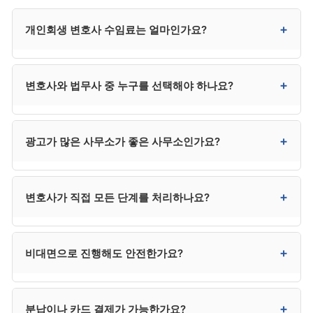
+
개인회생 변호사 수임료는 얼마인가요?
일반적으로 300만~400만 원대입니다. 사건 복잡성,
+
변호사와 법무사 중 누구를 선택해야 하나요?
지역, 사무소 규모에 따라 차이가 있으며, 수도권은
상한에 가깝고 지방은 다소 낮은 편입니다. 법무사는
250만 원 전후로 다소 낮지만 법정 대리권에 제한이 있어
채권자가 적고 사건이 단순하면 법무사도 가능하지만,
+
광고가 많은 사무소가 좋은 사무소인가요?
분쟁 시 한계가 있습니다.
채권자 이의가 예상되거나 복잡한 사건은 변호사가
안전합니다. 법무사는 비용이 낮지만 법정 대리권에
제한이 있어 분쟁 발생 시 변호사를 추가 선임해야 할 수
반드시 그렇지는 않습니다. 광고비가 수임료에
+
변호사가 직접 모든 단계를 처리하나요?
있어, 결과적으로 변호사가 더 효율적인 경우가
반영되거나, 사건이 과다해 개별 관리가 약해질 수
많습니다.
있습니다. 광고는 1차 후보군 선정에만 활용하고, 최종
선택은 직접 상담을 통해 결정하시는 것이 좋습니다.
대부분 사무소는 변호사와 사무직원이 분업하는 구조로
+
비대면으로 진행해도 안전한가요?
운영됩니다. 변호사가 사건 수임 결정, 변제계획안 최종
검토, 채권자 이의 대응 등 중요 결정을 책임지고, 일상
서류 작업은 사무직원이 진행하는 것이 일반적입니다.
네. 최근 비대면(전화·화상·카카오톡) 진행이 보편화되어
+
분납이나 카드 결제가 가능한가요?
계약서에 담당 변호사 명의가 명확하고 중요 단계에서