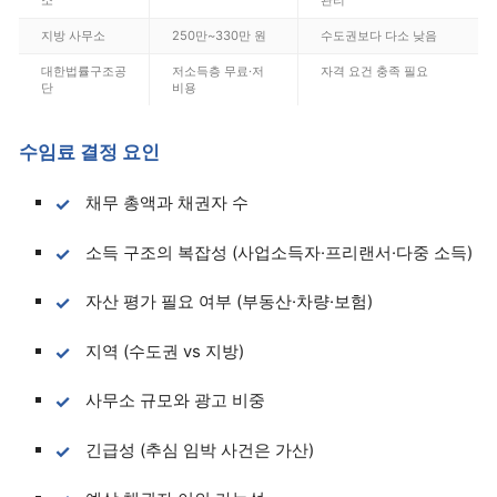
소
관리
지방 사무소
250만~330만 원
수도권보다 다소 낮음
대한법률구조공
저소득층 무료·저
자격 요건 충족 필요
단
비용
수임료 결정 요인
채무 총액과 채권자 수
소득 구조의 복잡성 (사업소득자·프리랜서·다중 소득)
자산 평가 필요 여부 (부동산·차량·보험)
지역 (수도권 vs 지방)
사무소 규모와 광고 비중
긴급성 (추심 임박 사건은 가산)