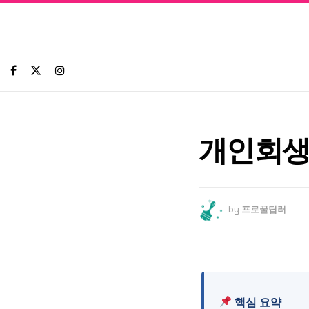
개인회생
by
프로꿀팁러
핵심 요약