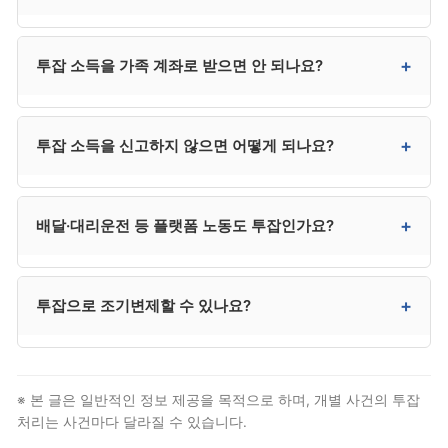
사전 상의가 권장됩니다.
정기적 투잡 소득은 가용소득에 추가되어 변제금이
+
투잡 소득을 가족 계좌로 받으면 안 되나요?
증액될 수 있습니다. 다만 변제 기간 단축으로 활용할
수도 있어 유리한 측면도 있습니다.
안 됩니다. 소득 은닉으로 의심받을 수 있어 면책 거부
+
투잡 소득을 신고하지 않으면 어떻게 되나요?
사유가 될 수 있습니다. 본인 명의 계좌로 입금받으시는
것이 안전합니다.
은닉된 소득이 발견되면 면책 거부 사유가 됩니다. 사후
+
배달·대리운전 등 플랫폼 노동도 투잡인가요?
면책 취소도 가능하므로, 정직한 신고가 가장
안전합니다.
네. 사업소득으로 분류되며 가용소득 산정에 반영될 수
+
투잡으로 조기변제할 수 있나요?
있습니다. 수입 변동이 커서 평균 산정 방식이 사건마다
다를 수 있습니다.
가능합니다. 투잡으로 가용소득이 늘어나면 변제계획
변경을 통해 월 변제금을 늘리고 변제 기간을 단축할 수
※ 본 글은 일반적인 정보 제공을 목적으로 하며, 개별 사건의 투잡
있습니다.
처리는 사건마다 달라질 수 있습니다.