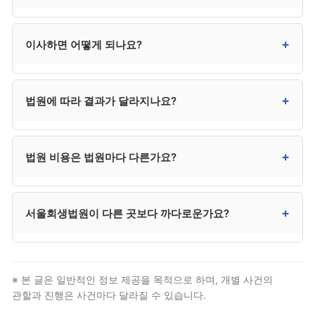
관할을 안내해드립니다.
대부분 대리인이 모든 절차를 처리하므로 본인 출석이
+
이사하면 어떻게 되나요?
필요한 경우는 드뭅니다. 다만 법원이 본인 진술을
요구하는 경우에는 출석해야 합니다.
새 주소지 법원으로 이송될 수 있습니다. 가능하면 절차
+
법원에 따라 결과가 달라지나요?
종결 후 이사하시는 것이 좋고, 부득이 이사하시는 경우
즉시 법원에 변경 신고해야 합니다.
법적 기준은 동일하므로 결과 자체가 달라지지는
+
법원 비용은 법원마다 다른가요?
않습니다. 다만 처리 속도와 보정명령 빈도에서 일부
차이가 있을 수 있고, 이는 대리인이 해당 법원 관행을
알고 대응하면 흡수됩니다.
법원 비용(인지대·송달료·예납금)은 전국이 동일합니다.
+
서울회생법원이 다른 곳보다 까다로운가요?
다만 송달료는 채권자 수에 따라 달라집니다.
까다롭다기보다는 표준화된 운영을 하고 있어 절차가
정형화된 편입니다. 대리인들이 해당 법원 관행에 익숙해
※ 본 글은 일반적인 정보 제공을 목적으로 하며, 개별 사건의
오히려 안정적인 진행이 가능한 경우가 많습니다.
관할과 진행은 사건마다 달라질 수 있습니다.