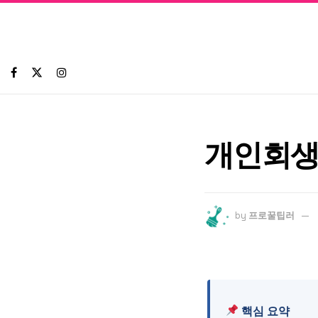
개인회생
by
프로꿀팁러
핵심 요약