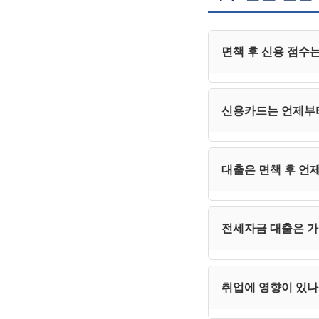
면책 후 신용 점수
일률적으로 정해진 
신용카드는 언제부
본인의 거래 관리에
빠르게 회복됩니다.
일반적으로 면책 후
대출은 면책 후 언
처음에는 한도 50
2금융권·서민금융은
전세자금 대출은 
가능해집니다. 정책
면책 후 3~5년 
취업에 영향이 있나
월세 또는 LH·S