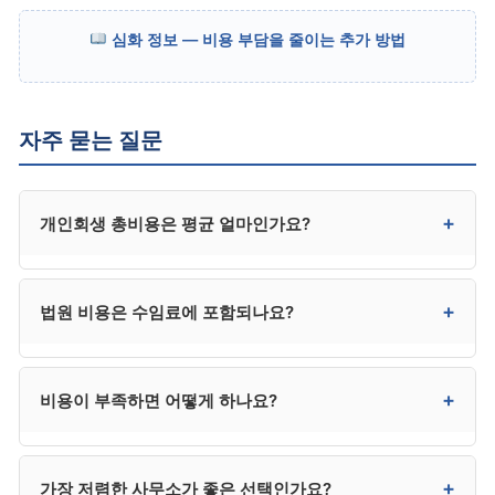
심화 정보 — 비용 부담을 줄이는 추가 방법
자주 묻는 질문
+
개인회생 총비용은 평균 얼마인가요?
일반적으로 수임료 180만~350만 원 + 법원 비용 20만
+
법원 비용은 수임료에 포함되나요?
~30만 원으로, 총 200만~380만 원 사이에 형성됩니다.
사건 복잡도와 사무소에 따라 편차가 있습니다.
대부분의 사무소는 법원 비용을 별도로 청구합니다.
+
비용이 부족하면 어떻게 하나요?
견적서에 “법원 비용 포함 여부”가 명시되어 있는지
반드시 확인하시고, 견적 비교 시에는 법원 비용 포함
총액을 기준으로 하시는 것이 정확합니다.
대부분의 사무소가 분납 제도를 운영하므로 분납으로
+
가장 저렴한 사무소가 좋은 선택인가요?