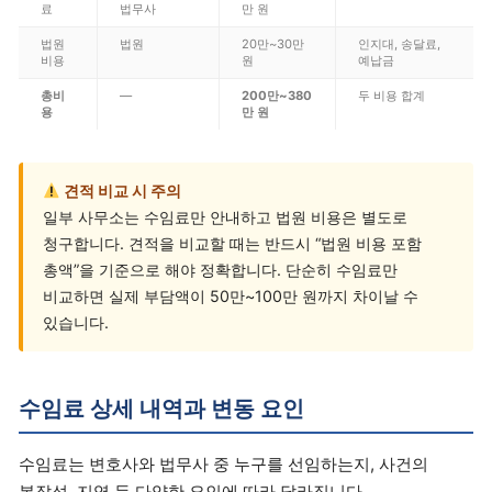
료
법무사
만 원
법원
법원
20만~30만
인지대, 송달료,
비용
원
예납금
총비
—
200만~380
두 비용 합계
용
만 원
견적 비교 시 주의
일부 사무소는 수임료만 안내하고 법원 비용은 별도로
청구합니다. 견적을 비교할 때는 반드시 “법원 비용 포함
총액”을 기준으로 해야 정확합니다. 단순히 수임료만
비교하면 실제 부담액이 50만~100만 원까지 차이날 수
있습니다.
수임료 상세 내역과 변동 요인
수임료는 변호사와 법무사 중 누구를 선임하는지, 사건의
복잡성, 지역 등 다양한 요인에 따라 달라집니다.