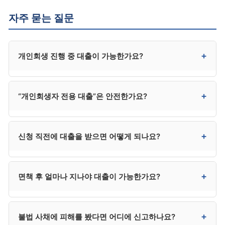
자주 묻는 질문
+
개인회생 진행 중 대출이 가능한가요?
원칙적으로 제한되며, 일정 금액 이상은 법원의 신용
+
“개인회생자 전용 대출”은 안전한가요?
거래 허가가 필요합니다. 무허가 대출은 인가 취소 또는
면책 거부로 이어질 수 있어 매우 신중해야 합니다.
통신비 등 일상 소액 거래는 통상 문제 되지 않습니다.
“전용 대출”이라는 명칭의 상품은 대부분 대부업체나
+
신청 직전에 대출을 받으면 어떻게 되나요?
사기성 상품입니다. 제도권 금융기관에는 “개인회생자
전용” 상품이 별도로 존재하지 않습니다. 이런 광고를
보면 우선 의심하고, 금융감독원 등록 여부를 확인하시는
편파변제나 사해행위로 의심받을 수 있고, 신청 자체가
+
면책 후 얼마나 지나야 대출이 가능한가요?
것이 안전합니다.
기각되거나 면책에 영향을 줄 수 있습니다. 절차 진행
비용이 부족하다면 사무소 분납 제도나 공적 지원을 먼저
검토하시는 것이 안전합니다.
2금융권 일부 상품은 면책 후 1~3년, 1금융권 정상
+
불법 사채에 피해를 봤다면 어디에 신고하나요?
대출은 통상 5~7년이 지나야 가능해집니다. 개인의 신용