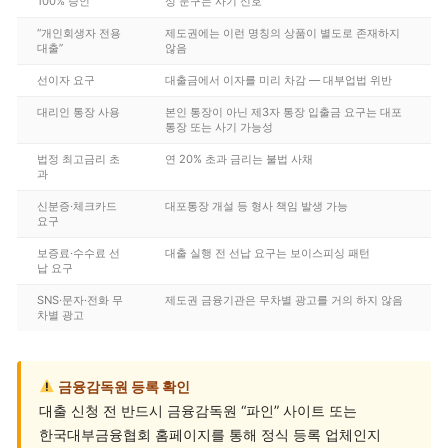
100% 승인”
성 문구는 사기 신호
“개인회생자 전용
제도권에는 이런 명칭의 상품이 별도로 존재하지
대출”
않음
선이자 요구
대출금에서 이자를 미리 차감 — 대부업법 위반
대리인 통장 사용
본인 통장이 아닌 제3자 통장 입출금 요구는 대포
통장 또는 사기 가능성
법정 최고금리 초
연 20% 초과 금리는 불법 사채
과
신분증·체크카드
대포통장 개설 등 형사 책임 발생 가능
요구
보증료·수수료 선
대출 실행 전 선납 요구는 보이스피싱 패턴
납 요구
SNS·문자·전화 무
제도권 금융기관은 무차별 광고를 거의 하지 않음
차별 광고
금융감독원 등록 확인
대출 신청 전 반드시 금융감독원 “파인” 사이트 또는
한국대부금융협회 홈페이지를 통해 정식 등록 업체인지