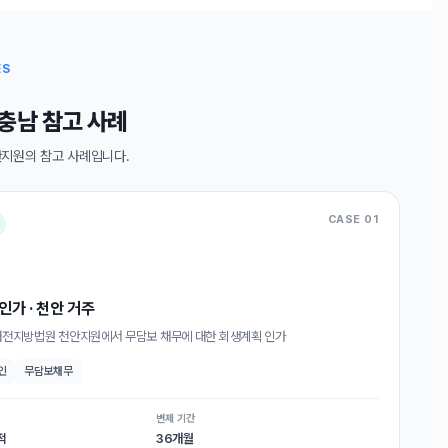
상담 폼을 불러오는 중...
상담 폼을 불러오는 중...
ES
충남 참고 사례
지원의 참고 사례입니다.
CASE 01
인가 · 천안 거주
 대전지방법원 천안지원에서 무담보 채무에 대한 회생계획 인가
인
무담보채무
변제 기간
적
36개월