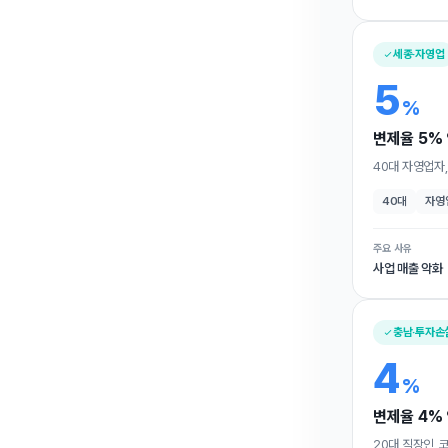
세종·자영업
5
%
변제율 5% 
40대 자영업자
40대
자영
주요 사유
사업 매출 악화
충남·투자손
4
%
변제율 4% 
20대 직장인, 