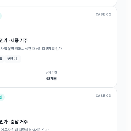
CASE 02
인가 · 세종 거주
, 사업 운영 악화로 생긴 채무의 회생계획 인가
업
부양 2인
변제 기간
48개월
CASE 03
실
인가 · 충남 거주
코인 투자 실패 채무의 회생계획 인가