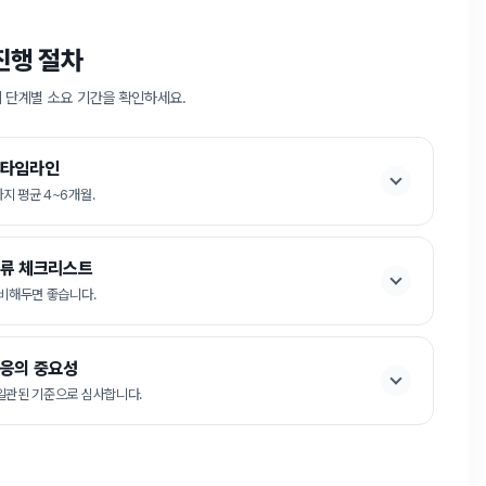
진행 절차
 단계별 소요 기간을 확인하세요.
 타임라인
지 평균 4~6개월.
류 체크리스트
1:1 상담 신청
1:1 상담 신청
법무법인 서앤율 · 광고책임변호사 구제준
법무법인 서앤율 · 광고책임변호사 구제준
준비해두면 좋습니다.
응의 중요성
일관된 기준으로 심사합니다.