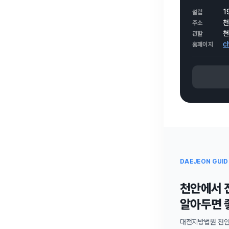
1
설립
천
주소
천
관할
c
홈페이지
DAEJEON GUID
천안에서 
알아두면 
대전지방법원 천안