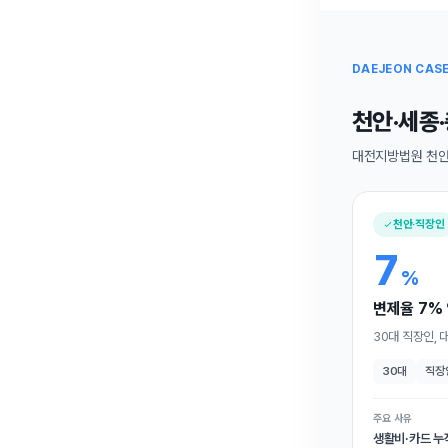
DAEJEON CAS
천안·세종·
대전지방법원 천안
천안·직장인
7
%
변제율 7% 
30대 직장인,
30대
직장
주요 사유
생활비·카드 누