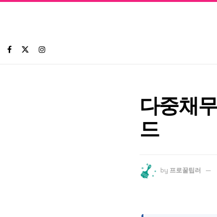
다중채무
드
by
프로꿀팁러