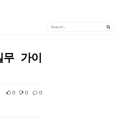
실무 가이
0
0
0