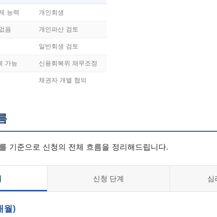
제 능력
개인회생
 없음
개인파산 검토
일반회생 검토
복 가능
신용회복위 채무조정
채권자 개별 협의
름
를 기준으로 신청의 전체 흐름을 정리해드립니다.
계
신청 단계
심
개월)