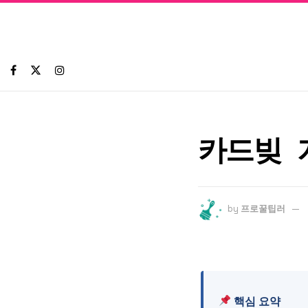
카드빚 
by
프로꿀팁러
핵심 요약