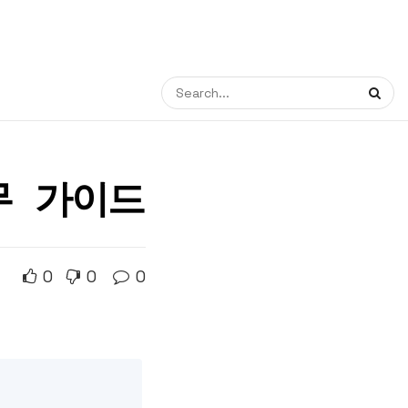
무 가이드
0
0
0