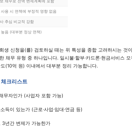
보 채무로 전액 변제계획에 포함
 사용 시 면책에 부정적 영향 없음
사 추심 비교적 강함
 높음 (대부분 정상 면책)
회생 신청을(를) 검토하실 때는 위 특성을 종합 고려하시는 것이
한 채무 유형 중 하나입니다. 일시불·할부·카드론·현금서비스 모
도(10억 원) 이내에서 대부분 정리 가능합니다.
1:1 상담 신청
법무법인 서앤율 · 광고책임변호사 구제준
 체크리스트
채무자인가 (사업자 포함 가능)
 소득이 있는가 (근로·사업·임대·연금 등)
 3년간 변제가 가능한가