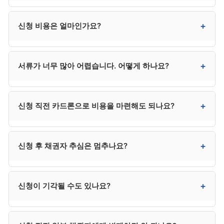
매우 단순한 경우에만 직접 신청을 고려해볼 수
있습니다.
일반적으로 1~3개월입니다. 보정명령이 많거나 사건이
+
신청 비용은 얼마인가요?
복잡하면 4개월 이상 걸릴 수도 있습니다.
변호사 수임료 300만~400만 원, 법원 비용 20만~30만
+
서류가 너무 많아 어렵습니다. 어떻게 하나요?
원으로 총 320만~430만 원 수준입니다. 법무사는
250만 원 전후이지만 법정 대리권에 제한이 있어 분쟁 시
추가 선임이 필요할 수 있습니다.
대리인 선임 시 사무소가 서류 목록을 카테고리별로
+
신청 직전 카드론으로 비용을 마련해도 되나요?
안내하고 일부는 대리 발급해줍니다. 본인은 신분증·통장
거래내역·급여명세서 등 본인 발급이 필수인 자료를
준비하면 됩니다.
매우 위험합니다. 사해행위·변제 의사 부족으로 의심받을
+
신청 후 채권자 추심은 멈추나요?
수 있어 면책에 영향을 줍니다. 사무소 분납, 카드 무이자
할부, 가족 지원 등을 우선 검토하시기 바랍니다.
금지명령이 발령되거나 개시결정이 내려지면 추심이
+
신청이 기각될 수도 있나요?
정지됩니다. 추심이 임박한 경우 신청과 동시에
금지명령을 함께 신청하시는 것이 안전합니다.
있습니다. 자격 미달, 서류 미흡, 변제계획안 부적정, 채무