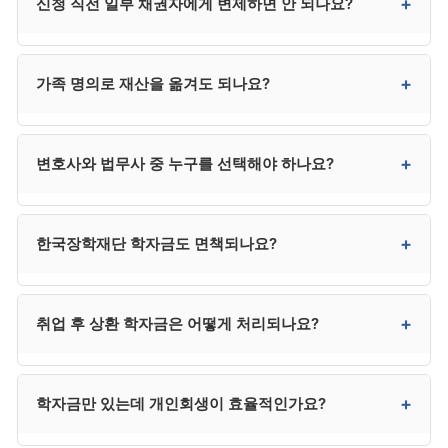
+
신청 직전 일부 채권자에게 변제하면 안 되나요?
발생 사유 부적절 등이 기각 사유입니다. 사유를 보완해
재신청은 가능합니다.
안 됩니다. 편파변제로 의심받아 면책 거부 사유가 될 수
+
가족 명의로 재산을 옮겨도 되나요?
있습니다. 신청 직전에는 모든 채권자에 대한 변제를
중단하시는 것이 안전합니다.
절대 안 됩니다. 재산 은닉으로 면책 거부 사유가 되며,
+
변호사와 법무사 중 누구를 선택해야 하나요?
사해행위 취소 대상이 될 수도 있습니다. 가족에게
부담을 전가하는 결과도 됩니다.
채권자가 적고 사건이 단순하면 법무사도 가능하지만,
+
한국장학재단 학자금도 면책되나요?
채권자 이의가 예상되거나 복잡한 사건은 변호사가
안전합니다. 법무사는 비용이 낮지만 법정 대리권에
제한이 있어 분쟁 시 변호사를 추가 선임해야 할 수 있어,
네. 한국장학재단 학자금도 일반 채무와 동일하게
+
취업 후 상환 학자금은 어떻게 처리되나요?
결과적으로 변호사가 더 효율적인 경우가 많습니다.
개인회생 대상이며 면책 가능합니다.
취업 후 상환 학자금도 채무로 인정되며 다른 채무와
+
학자금만 있는데 개인회생이 효율적인가요?
함께 일괄 정리됩니다. 다만 소득 발생 전이라면 신청
자격 자체가 안 될 수 있어 상담이 필요합니다.