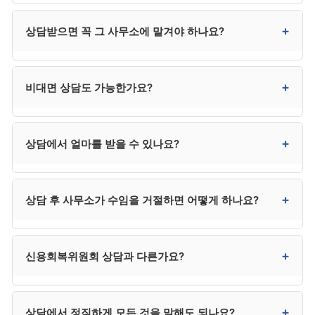
채무 목록, 소득 정보, 재산 정보, 가족 정보, 채무 발생
+
상담받으면 꼭 그 사무소에 맡겨야 하나요?
경위 등을 정리해 가시면 효과적인 상담이 가능합니다.
신용정보원 채무 조회 결과도 유용합니다.
그렇지 않습니다. 상담은 자유롭게 받을 수 있으며,
+
비대면 상담도 가능한가요?
본인이 비교 후 가장 적합한 사무소를 선택하시면
됩니다.
네. 최근 비대면(전화·화상·카카오톡) 상담이 보편화되어
+
상담에서 얼마를 받을 수 있나요?
거리 부담 없이 진행 가능합니다. 다른 지역의 평판 좋은
사무소도 검토 가능합니다.
상담 자체로 채무가 줄어들지는 않습니다. 다만 본인
+
상담 후 사무소가 수임을 거절하면 어떻게 하나요?
사건의 진행 가능성, 예상 변제금, 비용 등 의사결정에
필요한 정보를 무료로 얻을 수 있습니다.
다른 사무소에서 상담받거나 개인파산 등 다른 절차를
+
신용회복위원회 상담과 다른가요?
검토할 수 있습니다. 거절 자체가 부정적인 것은 아니며,
본인 상황에 맞는 절차를 찾는 과정의 일부입니다.
다릅니다. 신용회복위원회는 채무조정 제도를 운영하는
+
상담에서 정직하게 모든 것을 말해도 되나요?