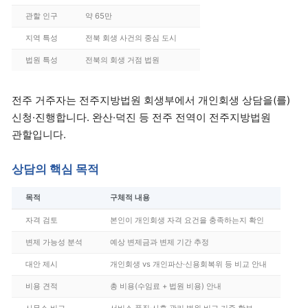
관할 인구
약 65만
지역 특성
전북 회생 사건의 중심 도시
법원 특성
전북의 회생 거점 법원
전주 거주자는 전주지방법원 회생부에서 개인회생 상담을(를)
신청·진행합니다. 완산·덕진 등 전주 전역이 전주지방법원
관할입니다.
상담의 핵심 목적
목적
구체적 내용
자격 검토
본인이 개인회생 자격 요건을 충족하는지 확인
변제 가능성 분석
예상 변제금과 변제 기간 추정
대안 제시
개인회생 vs 개인파산·신용회복위 등 비교 안내
비용 견적
총 비용(수임료 + 법원 비용) 안내
사무소 비교
서비스 품질·사후 관리 범위 비교 기준 확보