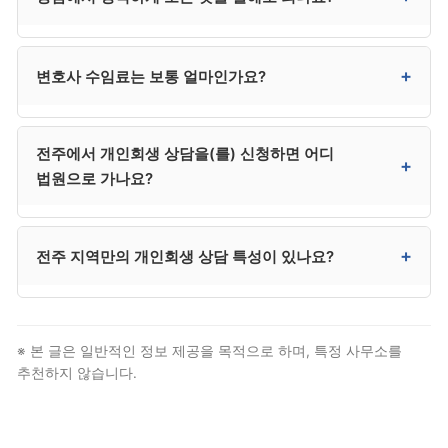
공공기관이며, 변호사 사무소 상담과는 별개입니다. 다만
두 곳에서 상담받아 비교하는 것은 의미가 있습니다.
네. 상담은 비밀이 보장되며, 정직한 정보 제공이 정확한
+
변호사 수임료는 보통 얼마인가요?
안내의 전제입니다. 도박성 채무, 가족 사정 등도 솔직히
말씀하시는 것이 본인에게 유리합니다.
변호사 수임료는 일반적으로 300만~400만 원대입니다.
전주에서 개인회생 상담을(를) 신청하면 어디
법무사는 250만 원 전후로 다소 낮지만 법정 대리권에
+
법원으로 가나요?
제한이 있어 분쟁 발생 시 변호사를 추가 선임해야 할 수
있어, 결과적으로 변호사가 더 효율적인 경우가
많습니다.
전주은 전주지방법원 회생부에서 신청합니다. 완산·덕진
+
전주 지역만의 개인회생 상담 특성이 있나요?
등 전주 전역이 전주지방법원 관할입니다. 다만 대부분
절차는 대리인이 처리하므로 본인이 법원에 출석할 일은
거의 없습니다.
전북 회생 사건의 중심 도시. 전북의 회생 거점 법원. 다만
법적 자격 요건과 절차 자체는 전국 동일하므로, 전주
※ 본 글은 일반적인 정보 제공을 목적으로 하며, 특정 사무소를
거주자도 일반 개인회생 상담 절차를 그대로 따릅니다.
추천하지 않습니다.