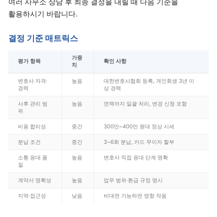
여러 사무소 상담 후 최종 결정을 내릴 때 다음 기준을
활용하시기 바랍니다.
결정 기준 매트릭스
가중
평가 항목
확인 사항
치
변호사 자격·
높음
대한변호사협회 등록, 개인회생 3년 이
경력
상 경력
사후 관리 범
높음
면책까지 일괄 처리, 변경 신청 포함
위
비용 합리성
중간
300만~400만 원대 정상 시세
분납 조건
중간
3~6회 분납, 카드 무이자 할부
소통 응대 품
높음
변호사 직접 응대 단계 명확
질
계약서 명확성
높음
업무 범위·환급 규정 명시
지역·접근성
낮음
비대면 가능하면 영향 작음