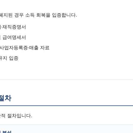
폐지된 경우 소득 회복을 입증합니다.
서·재직증명서
월 급여명세서
 사업자등록증·매출 자료
유지 입증
1:1 상담 신청
법무법인 서앤율 · 광고책임변호사 구제준
절차
반적 절차입니다.
건 분석