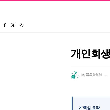
개인회생
by
프로꿀팁러
📌 핵심 요약