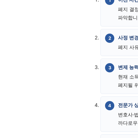
폐지 결
파악합니
사정 변경
폐지 사
변제 능
현재 소
폐지될 
전문가 
변호사·
까다로우