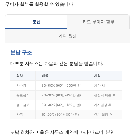
무이자 할부를 활용할 수 있습니다.
분납
카드 무이자 할부
기타 옵션
분납 구조
대부분 사무소는 다음과 같은 분납을 받습니다.
회차
비율
시점
착수금
30~50% (90만~200만 원)
계약 시
중도금 1
20~30% (60만~120만 원)
신청서 제출 후
중도금 2
20~30% (60만~120만 원)
개시결정 후
잔금
10~20% (30만~80만 원)
인가 결정 후
분납 회차와 비율은 사무소·계약에 따라 다르며, 본인