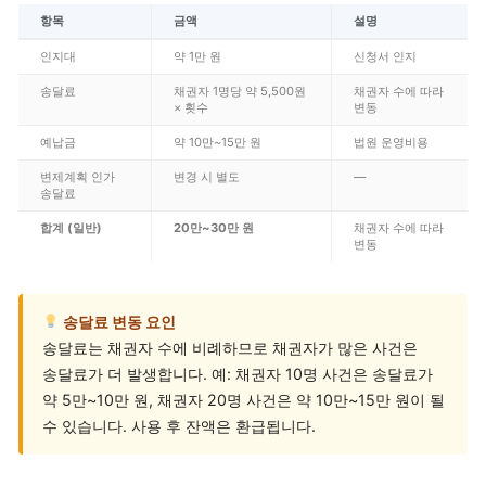
항목
금액
설명
인지대
약 1만 원
신청서 인지
송달료
채권자 1명당 약 5,500원
채권자 수에 따라
× 횟수
변동
예납금
약 10만~15만 원
법원 운영비용
변제계획 인가
변경 시 별도
—
송달료
합계 (일반)
20만~30만 원
채권자 수에 따라
변동
송달료 변동 요인
송달료는 채권자 수에 비례하므로 채권자가 많은 사건은
송달료가 더 발생합니다. 예: 채권자 10명 사건은 송달료가
약 5만~10만 원, 채권자 20명 사건은 약 10만~15만 원이 될
수 있습니다. 사용 후 잔액은 환급됩니다.