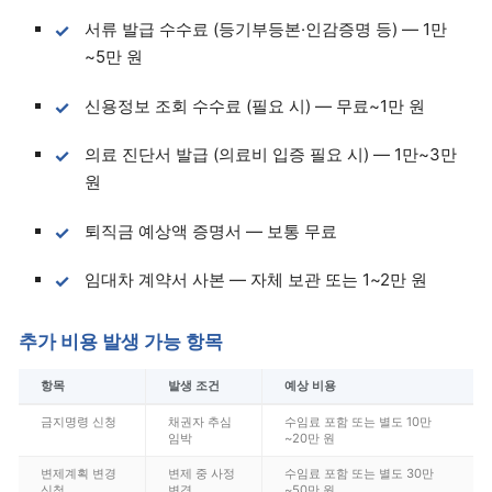
서류 발급 수수료 (등기부등본·인감증명 등) — 1만
~5만 원
신용정보 조회 수수료 (필요 시) — 무료~1만 원
의료 진단서 발급 (의료비 입증 필요 시) — 1만~3만
원
퇴직금 예상액 증명서 — 보통 무료
임대차 계약서 사본 — 자체 보관 또는 1~2만 원
추가 비용 발생 가능 항목
항목
발생 조건
예상 비용
금지명령 신청
채권자 추심
수임료 포함 또는 별도 10만
임박
~20만 원
변제계획 변경
변제 중 사정
수임료 포함 또는 별도 30만
신청
변경
~50만 원