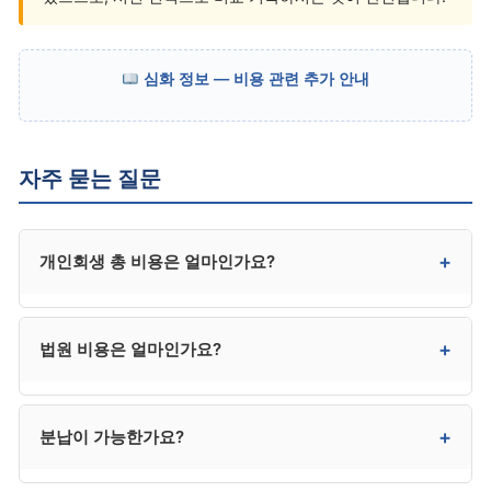
심화 정보 — 비용 관련 추가 안내
자주 묻는 질문
+
개인회생 총 비용은 얼마인가요?
변호사 선임 시 총 320만~430만 원 수준입니다. 수임료
+
법원 비용은 얼마인가요?
(300만~400만 원)와 법원 비용(20만~30만 원)이
합쳐진 금액이며, 사건 복잡성과 지역에 따라 차이가
있습니다.
20만~30만 원 수준입니다. 인지대, 송달료, 예납금이
+
분납이 가능한가요?
포함되며, 송달료는 채권자 수에 따라 변동됩니다. 사용
후 잔액은 환급됩니다.