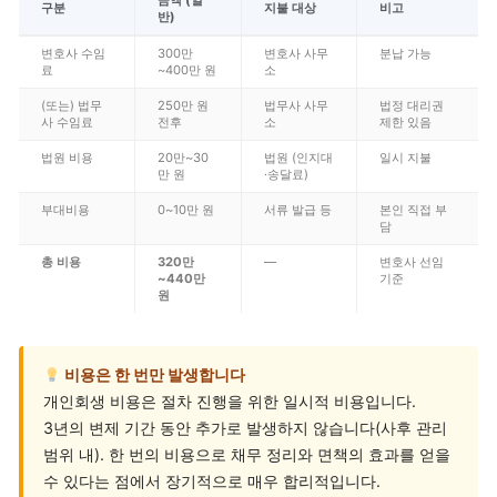
금액 (일
구분
지불 대상
비고
반)
변호사 수임
300만
변호사 사무
분납 가능
료
~400만 원
소
(또는) 법무
250만 원
법무사 사무
법정 대리권
사 수임료
전후
소
제한 있음
법원 비용
20만~30
법원 (인지대
일시 지불
만 원
·송달료)
부대비용
0~10만 원
서류 발급 등
본인 직접 부
담
총 비용
320만
—
변호사 선임
~440만
기준
원
비용은 한 번만 발생합니다
개인회생 비용은 절차 진행을 위한 일시적 비용입니다.
3년의 변제 기간 동안 추가로 발생하지 않습니다(사후 관리
범위 내). 한 번의 비용으로 채무 정리와 면책의 효과를 얻을
수 있다는 점에서 장기적으로 매우 합리적입니다.