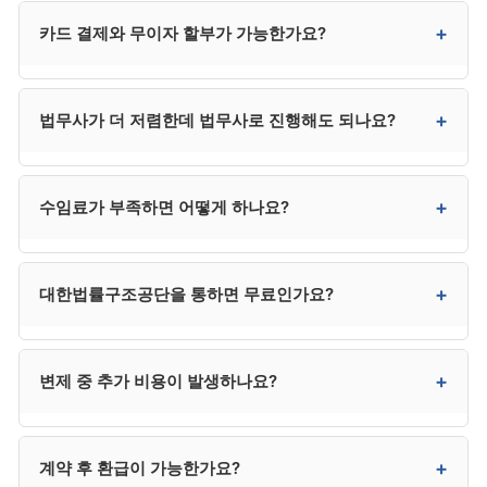
네. 대부분 사무소에서 3~6회 분납이 가능합니다. 회차별
+
카드 결제와 무이자 할부가 가능한가요?
금액과 시점은 사무소와 협의 가능합니다.
대부분 사무소에서 가능합니다. 3개월·6개월 무이자는
+
법무사가 더 저렴한데 법무사로 진행해도 되나요?
거의 모든 사무소가 지원하며, 12개월·24개월 무이자도
일부 사무소가 지원합니다.
채권자가 적고 사건이 단순하면 법무사도 가능하지만,
+
수임료가 부족하면 어떻게 하나요?
법무사는 법정 대리권에 제한이 있어 채권자 이의 발생
시 변호사를 추가 선임해야 할 수 있어, 결과적으로
변호사가 더 효율적인 경우가 많습니다. 50만~150만 원
분납, 카드 무이자 할부, 가족 지원, 대한법률구조공단
+
대한법률구조공단을 통하면 무료인가요?
차이가 3년 절차에서 본질적 차이는 아닙니다.
(저소득층) 등을 우선 검토하시기 바랍니다. 신청 직전
카드론이나 새 대출은 사해행위 의심을 받을 수 있어
매우 위험합니다.
저소득층 자격을 충족하면 매우 저렴하거나 무료로
+
변제 중 추가 비용이 발생하나요?
진행할 수 있습니다. 자격은 132로 문의하시면 정확히
안내받을 수 있습니다. 다만 사건 배정에 시간이 걸릴 수
있어 긴급한 사건은 사설 사무소가 빠를 수 있습니다.
사후 관리 범위에 따라 다릅니다. 변제계획 변경 신청,
+
계약 후 환급이 가능한가요?
면책 신청 등이 사후 관리에 포함된 사무소는 추가 비용